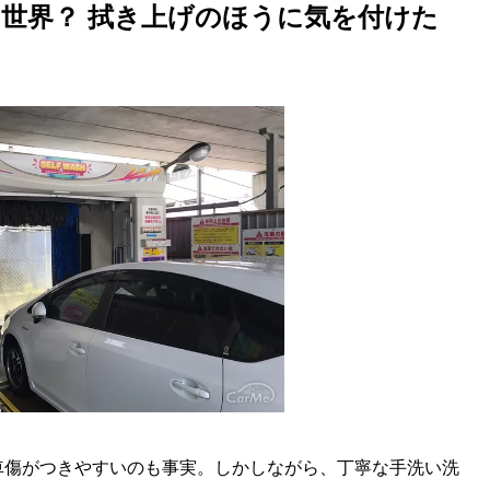
u
世界？ 拭き上げのほうに気を付けた
t
e
車傷がつきやすいのも事実。しかしながら、丁寧な手洗い洗