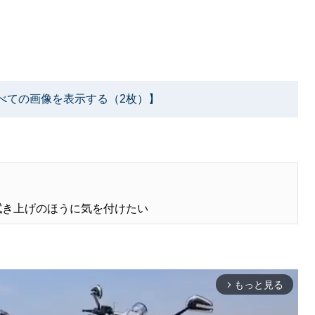
べての画像を表示する（2枚）】
拭き上げのほうに気を付けたい
もっと見る
arrow_forward_ios