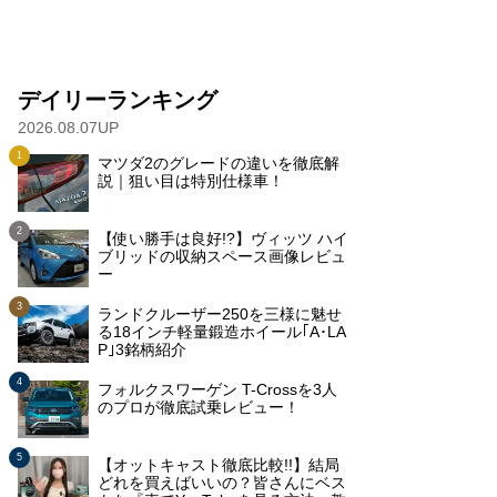
デイリーランキング
2026.08.07UP
マツダ2のグレードの違いを徹底解
説｜狙い目は特別仕様車！
【使い勝手は良好!?】ヴィッツ ハイ
ブリッドの収納スペース画像レビュ
ー
ランドクルーザー250を三様に魅せ
る18インチ軽量鍛造ホイール｢A･LA
P｣3銘柄紹介
フォルクスワーゲン T-Crossを3人
のプロが徹底試乗レビュー！
【オットキャスト徹底比較!!】結局
どれを買えばいいの？皆さんにベス