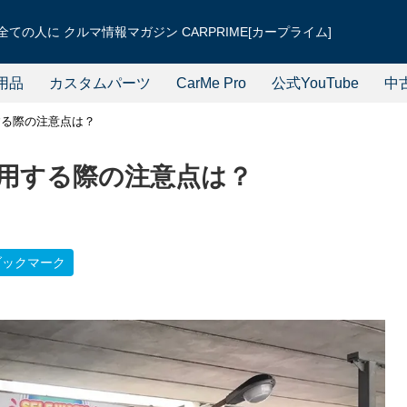
ての人に クルマ情報マガジン CARPRIME[カープライム]
用品
カスタムパーツ
CarMe Pro
公式YouTube
中
する際の注意点は？
用する際の注意点は？
ブックマーク