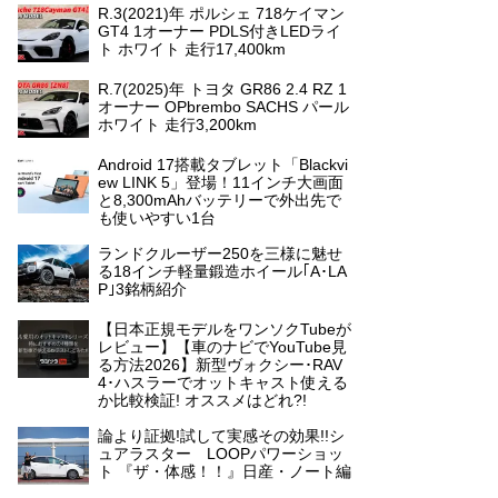
R.3(2021)年 ポルシェ 718ケイマン
GT4 1オーナー PDLS付きLEDライ
ト ホワイト 走行17,400km
R.7(2025)年 トヨタ GR86 2.4 RZ 1
オーナー OPbrembo SACHS パール
ホワイト 走行3,200km
Android 17搭載タブレット「Blackvi
ew LINK 5」登場！11インチ大画面
と8,300mAhバッテリーで外出先で
も使いやすい1台
ランドクルーザー250を三様に魅せ
る18インチ軽量鍛造ホイール｢A･LA
P｣3銘柄紹介
【日本正規モデルをワンソクTubeが
レビュー】【車のナビでYouTube見
る方法2026】新型ヴォクシー･RAV
4･ハスラーでオットキャスト使える
か比較検証! オススメはどれ?!
論より証拠!試して実感その効果!!シ
ュアラスター LOOPパワーショッ
ト 『ザ・体感！！』日産・ノート編