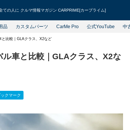
ての人に クルマ情報マガジン CARPRIME[カープライム]
用品
カスタムパーツ
CarMe Pro
公式YouTube
中
と比較｜GLAクラス、X2など
ル車と比較｜GLAクラス、X2な
ブックマーク