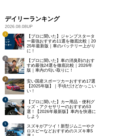
デイリーランキング
2026.08.08UP
【プロに聞いた】ジャンプスタータ
ー最強おすすめ11選を徹底比較｜20
25年最新版｜車のバッテリー上がり
に！
【プロに聞いた】車の消臭剤のおす
すめ最強24選を徹底比較｜2026年
版｜車内の匂い取りに！
安い国産スポーツカーおすすめ17選
【2025年版】｜手頃だけどかっこい
い！
【プロに聞いた】カー用品・便利グ
ッズ・アクセサリーのおすすめ53
選！【2026年最新版】車内を快適に
しよう
スズキがアツイ！新型ジムニーやク
ロスビーなどおすすめのスズキ車5
選！