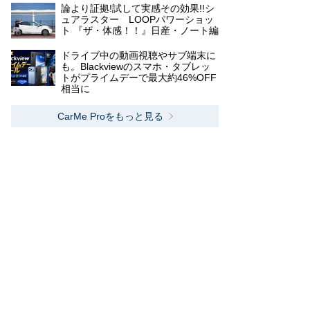
論より証拠!試して実感その効果!!シ
ュアラスター LOOPパワーショッ
ト 『ザ・体感！！』日産・ノート編
ドライブ中の動画視聴やサブ端末に
も。Blackviewのスマホ・タブレッ
トがプライムデーで最大約46%OFF
相当に
CarMe Proをもっと見る