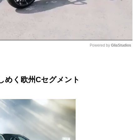
Powered by 
GliaStudios
M
u
しめく欧州Cセグメント
t
e