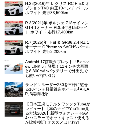
H.28(2016)年 レクサス RC F 5.0 オ
プションTVD 純正19インチ パール
ホワイト 走行33,500km
R.3(2021)年 ポルシェ 718ケイマン
GT4 1オーナー PDLS付きLEDライ
ト ホワイト 走行17,400km
R.7(2025)年 トヨタ GR86 2.4 RZ 1
オーナー OPbrembo SACHS パール
ホワイト 走行3,200km
Android 17搭載タブレット「Blackvi
ew LINK 5」登場！11インチ大画面
と8,300mAhバッテリーで外出先で
も使いやすい1台
ランドクルーザー250を三様に魅せ
る18インチ軽量鍛造ホイール｢A･LA
P｣3銘柄紹介
【日本正規モデルをワンソクTubeが
レビュー】【車のナビでYouTube見
る方法2026】新型ヴォクシー･RAV
4･ハスラーでオットキャスト使える
か比較検証! オススメはどれ?!