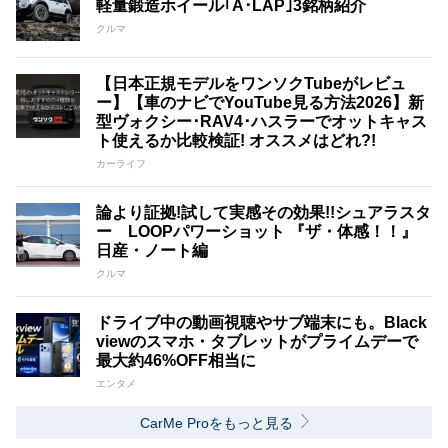
軽量鍛造ホイール｢A･LAP｣3銘柄紹介
クルマ
【日本正規モデルをワンソクTubeがレビュ
ー】【車のナビでYouTube見る方法2026】新
型ヴォクシー･RAV4･ハスラーでオットキャス
ト使えるか比較検証! オススメはどれ?!
カーライフ
論より証拠!試して実感その効果!!シュアラスタ
ー LOOPパワーショット 『ザ・体感！！』
日産・ノート編
クルマ
ドライブ中の動画視聴やサブ端末にも。Black
viewのスマホ・タブレットがプライムデーで
最大約46%OFF相当に
エンタメ
CarMe Proをもっと見る