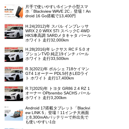
片手で使いやすい5インチ小型スマ
ホ「Blackview WAVE 2C」登場！An
droid 16 Go搭載で13,400円
H.24(2012)年 スバル インプレッサ
WRX 2.0 WRX STI スペックC 4WD
HKS車高調 SARDメタキャタ パール
ホワイト 走行32,000km
H.28(2016)年 レクサス RC F 5.0 オ
プションTVD 純正19インチ パール
ホワイト 走行33,500km
R.3(2021)年 ポルシェ 718ケイマン
GT4 1オーナー PDLS付きLEDライ
ト ホワイト 走行17,400km
R.7(2025)年 トヨタ GR86 2.4 RZ 1
オーナー OPbrembo SACHS パール
ホワイト 走行3,200km
Android 17搭載タブレット「Blackvi
ew LINK 5」登場！11インチ大画面
と8,300mAhバッテリーで外出先で
も使いやすい1台