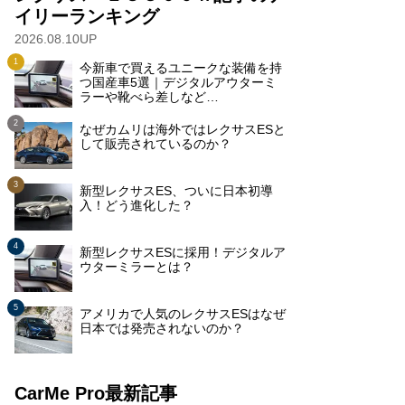
イリーランキング
2026.08.10UP
今新車で買えるユニークな装備を持
つ国産車5選｜デジタルアウターミ
ラーや靴べら差しなど…
なぜカムリは海外ではレクサスESと
して販売されているのか？
新型レクサスES、ついに日本初導
入！どう進化した？
新型レクサスESに採用！デジタルア
ウターミラーとは？
アメリカで人気のレクサスESはなぜ
日本では発売されないのか？
CarMe Pro最新記事