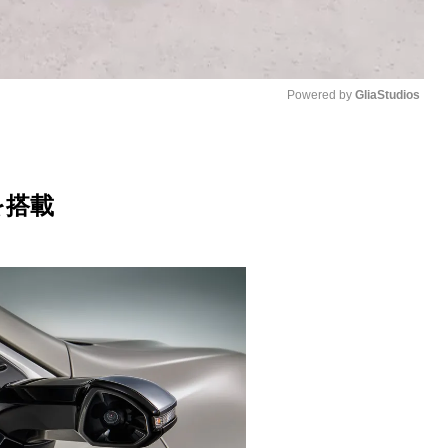
Powered by 
GliaStudios
M
u
を搭載
t
e