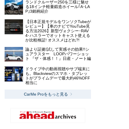
ランドクルーザー250を三様に魅せ
る18インチ軽量鍛造ホイール｢A･LA
P｣3銘柄紹介
【日本正規モデルをワンソクTubeが
レビュー】【車のナビでYouTube見
る方法2026】新型ヴォクシー･RAV
4･ハスラーでオットキャスト使える
か比較検証! オススメはどれ?!
論より証拠!試して実感その効果!!シ
ュアラスター LOOPパワーショッ
ト 『ザ・体感！！』日産・ノート編
ドライブ中の動画視聴やサブ端末に
も。Blackviewのスマホ・タブレッ
トがプライムデーで最大約46%OFF
相当に
CarMe Proをもっと見る