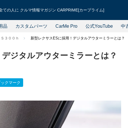
ての人に クルマ情報マガジン CARPRIME[カープライム]
用品
カスタムパーツ
CarMe Pro
公式YouTube
中
ＥＳ３００ｈ
新型レクサスESに採用！デジタルアウターミラーとは？
！デジタルアウターミラーとは？
ブックマーク