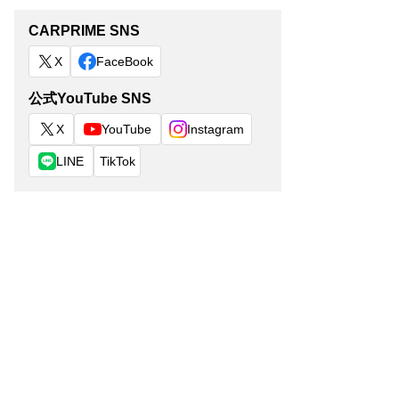
CARPRIME SNS
X
FaceBook
公式YouTube SNS
X
YouTube
Instagram
LINE
TikTok