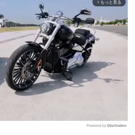
もっと見る
arrow_forward_ios
Powered by 
GliaStudios