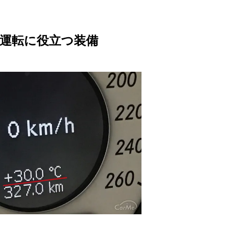
M
u
運転に役立つ装備
t
e