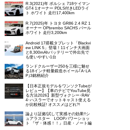
R.3(2021)年 ポルシェ 718ケイマン
GT4 1オーナー PDLS付きLEDライ
ト ホワイト 走行17,400km
R.7(2025)年 トヨタ GR86 2.4 RZ 1
オーナー OPbrembo SACHS パール
ホワイト 走行3,200km
Android 17搭載タブレット「Blackvi
ew LINK 5」登場！11インチ大画面
と8,300mAhバッテリーで外出先で
も使いやすい1台
ランドクルーザー250を三様に魅せ
る18インチ軽量鍛造ホイール｢A･LA
P｣3銘柄紹介
【日本正規モデルをワンソクTubeが
レビュー】【車のナビでYouTube見
る方法2026】新型ヴォクシー･RAV
4･ハスラーでオットキャスト使える
か比較検証! オススメはどれ?!
論より証拠!試して実感その効果!!シ
ュアラスター LOOPパワーショッ
ト 『ザ・体感！！』日産・ノート編