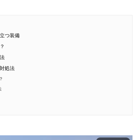
立つ装備
？
法
対処法
？
法