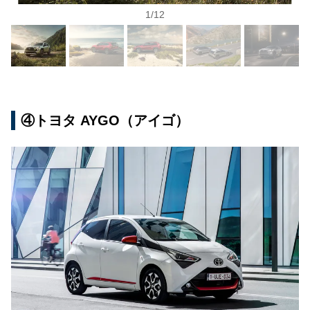
1
/
12
④トヨタ AYGO（アイゴ）