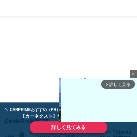
close
詳しく見る
arrow_forward_ios
＼ CARPRIMEおすすめ（PR） ／
ディーラーで手放すのはもったいない！
【カーネクスト】ならどんなクルマも高価買取
CarMe Pro最新記事
詳しく見てみる
片手で使いやすい5インチ小型スマホ「Blackv