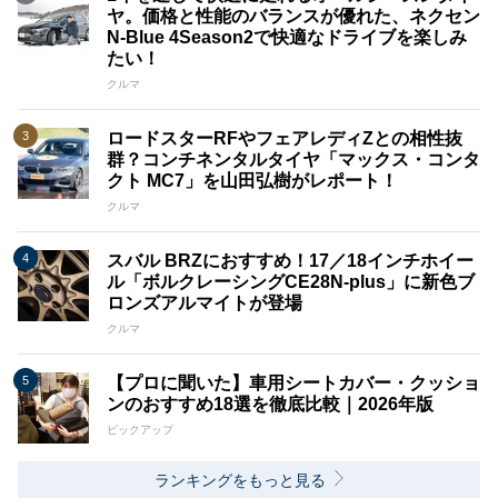
ヤ。価格と性能のバランスが優れた、ネクセン
N-Blue 4Season2で快適なドライブを楽しみ
たい！
クルマ
ロードスターRFやフェアレディZとの相性抜
群？コンチネンタルタイヤ「マックス・コンタ
クト MC7」を山田弘樹がレポート！
クルマ
スバル BRZにおすすめ！17／18インチホイー
ル「ボルクレーシングCE28N-plus」に新色ブ
ロンズアルマイトが登場
クルマ
【プロに聞いた】車用シートカバー・クッショ
ンのおすすめ18選を徹底比較｜2026年版
ピックアップ
ランキングをもっと見る