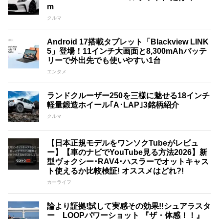
m
クルマ
Android 17搭載タブレット「Blackview LINK
5」登場！11インチ大画面と8,300mAhバッテ
リーで外出先でも使いやすい1台
エンタメ
ランドクルーザー250を三様に魅せる18インチ
軽量鍛造ホイール｢A･LAP｣3銘柄紹介
クルマ
【日本正規モデルをワンソクTubeがレビュ
ー】【車のナビでYouTube見る方法2026】新
型ヴォクシー･RAV4･ハスラーでオットキャス
ト使えるか比較検証! オススメはどれ?!
カーライフ
論より証拠!試して実感その効果!!シュアラスタ
ー LOOPパワーショット 『ザ・体感！！』