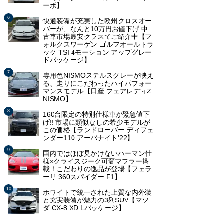
ーボ】
快適装備が充実した欧州クロスオー
バーが、なんと10万円お値下げ 中
古車市場最安クラスでご紹介中【フ
ォルクスワーゲン ゴルフオールトラ
ック TSI 4モーション アップグレー
ドパッケージ】
専用色NISMOステルスグレーが映え
る、走りにこだわったハイパフォー
マンスモデル【日産 フェアレディZ
NISMO】
160台限定の特別仕様車が緊急値下
げ‼ 市場に類似なしの希少モデルが
この価格【ランドローバー ディフェ
ンダー110 アーバナイト'22】
国内ではほぼ見かけないハーマン仕
様×クライスジーク可変マフラー搭
載！こだわりの逸品が登場【フェラ
ーリ 360スパイダー F1】
ホワイトで統一された上質な内外装
と充実装備が魅力の3列SUV【マツ
ダ CX-8 XD Lパッケージ】