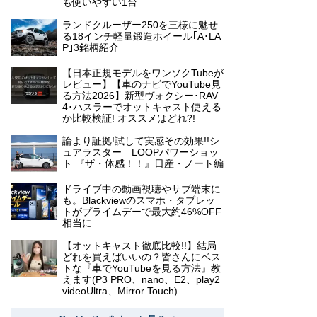
も使いやすい1台
ランドクルーザー250を三様に魅せ
る18インチ軽量鍛造ホイール｢A･LA
P｣3銘柄紹介
【日本正規モデルをワンソクTubeが
レビュー】【車のナビでYouTube見
る方法2026】新型ヴォクシー･RAV
4･ハスラーでオットキャスト使える
か比較検証! オススメはどれ?!
論より証拠!試して実感その効果!!シ
ュアラスター LOOPパワーショッ
ト 『ザ・体感！！』日産・ノート編
ドライブ中の動画視聴やサブ端末に
も。Blackviewのスマホ・タブレッ
トがプライムデーで最大約46%OFF
相当に
【オットキャスト徹底比較!!】結局
どれを買えばいいの？皆さんにベス
トな『車でYouTubeを見る方法』教
えます(P3 PRO、nano、E2、play2
videoUltra、Mirror Touch)