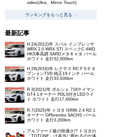
videoUltra、Mirror Touch)
ランキングをもっと見る
最新記事
H.24(2012)年 スバル インプレッサ
WRX 2.0 WRX STI スペックC 4WD
HKS車高調 SARDメタキャタ パール
ホワイト 走行32,000km
H.28(2016)年 レクサス RC F 5.0 オ
プションTVD 純正19インチ パール
ホワイト 走行33,500km
R.3(2021)年 ポルシェ 718ケイマン
GT4 1オーナー PDLS付きLEDライ
ト ホワイト 走行17,400km
R.7(2025)年 トヨタ GR86 2.4 RZ 1
オーナー OPbrembo SACHS パール
ホワイト 走行3,200km
アルファード級の快適さ!? トヨタの
「TOTONE」は本当に眠れるのか体