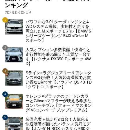
ンキング
2026.08.08UP
パワフルな3.0Lターボエンジンと4
WDシステム搭載、実用性と走りを
両立したMスポーツモデル【BMW 5
シリーズツーリング 540i xDrive M
スポーツ】
人気オプション多数装備！快適性と
走行性能を兼ね備えた上質な一台で
す【レクサス RX350 Fスポーツ 4W
D】
Sライン×ラグジュアリー＆アシスタ
ンスPKG搭載！人気装備満載でお買
い得な1台です【アウディ Q5 40 TD
I クワトロ スポーツ】
オレンジ×ブラックのツートンカラ
ーとGibsonマフラーが映える希少な
コンバーチブル【フォード マスタン
グ V6コンバーチブル プレミアム】
装備充実＋低走行の1台！人気色＆
快適装備が揃ったバランス良好モデ
ル【ホンダ N-BOX カスタム 660タ