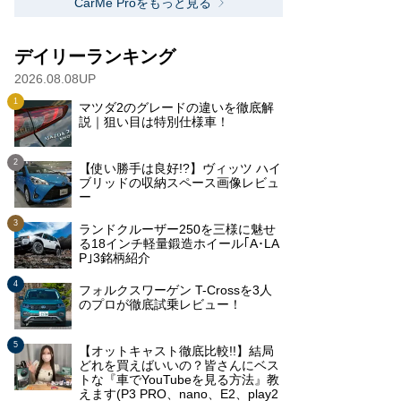
CarMe Proをもっと見る
デイリーランキング
2026.08.08UP
マツダ2のグレードの違いを徹底解
説｜狙い目は特別仕様車！
【使い勝手は良好!?】ヴィッツ ハイ
ブリッドの収納スペース画像レビュ
ー
ランドクルーザー250を三様に魅せ
る18インチ軽量鍛造ホイール｢A･LA
P｣3銘柄紹介
フォルクスワーゲン T-Crossを3人
のプロが徹底試乗レビュー！
【オットキャスト徹底比較!!】結局
どれを買えばいいの？皆さんにベス
トな『車でYouTubeを見る方法』教
えます(P3 PRO、nano、E2、play2