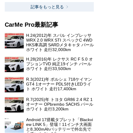
記事をもっと見る
CarMe Pro最新記事
H.24(2012)年 スバル インプレッサ
WRX 2.0 WRX STI スペックC 4WD
HKS車高調 SARDメタキャタ パール
ホワイト 走行32,000km
H.28(2016)年 レクサス RC F 5.0 オ
プションTVD 純正19インチ パール
ホワイト 走行33,500km
R.3(2021)年 ポルシェ 718ケイマン
GT4 1オーナー PDLS付きLEDライ
ト ホワイト 走行17,400km
R.7(2025)年 トヨタ GR86 2.4 RZ 1
オーナー OPbrembo SACHS パール
ホワイト 走行3,200km
Android 17搭載タブレット「Blackvi
ew LINK 5」登場！11インチ大画面
と8,300mAhバッテリーで外出先で