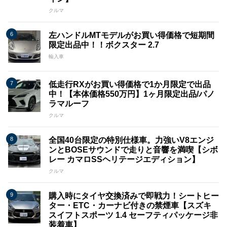
クルマ
左ハンドルMTモデルがお買い得価格で短期間
限定出品中！！ボクスター 2.7
輸入車
低走行RXがお買い得価格で1か月限定で出品
中！【本体価格550万円】1ヶ月限定出品/パノ
ラマルーフ
クルマ
全国40台限定の特別仕様車。力強いV8エンジ
ンとBOSEサウンドで走りと音響を満喫【シボ
レー カマロSSヘリテージエディション】
クルマ
購入時にタイヤ交換済みで即戦力！シートヒー
ター・ETC・カーナビ付きの禁煙車【スズキ
スイフトスポーツ 1.4 セーフティパッケージ非
装着車】