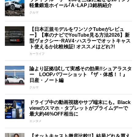
軽量鍛造ホイール｢A･LAP｣3銘柄紹介
クルマ
【日本正規モデルをワンソクTubeがレビュ
ー】【車のナビでYouTube見る方法2026】新
型ヴォクシー･RAV4･ハスラーでオットキャス
ト使えるか比較検証! オススメはどれ?!
カーライフ
論より証拠!試して実感その効果!!シュアラスタ
ー LOOPパワーショット 『ザ・体感！！』
日産・ノート編
クルマ
ドライブ中の動画視聴やサブ端末にも。Black
viewのスマホ・タブレットがプライムデーで
最大約46%OFF相当に
エンタメ
【オットキャスト徹底比較!!】結局どれを買え