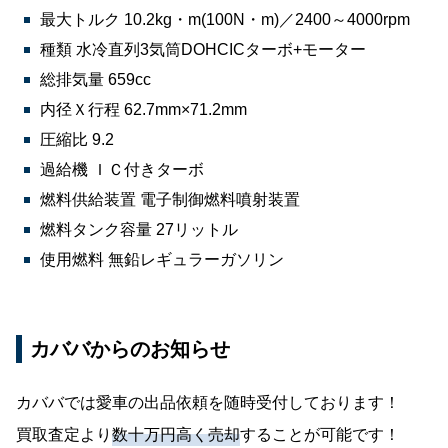
最大トルク 10.2kg・m(100N・m)／2400～4000rpm
種類 水冷直列3気筒DOHCICターボ+モーター
総排気量 659cc
内径Ｘ行程 62.7mm×71.2mm
圧縮比 9.2
過給機 ＩＣ付きターボ
燃料供給装置 電子制御燃料噴射装置
燃料タンク容量 27リットル
使用燃料 無鉛レギュラーガソリン
カババからのお知らせ
カババでは愛車の出品依頼を随時受付しております！
買取査定より
数十万円高く売却
することが可能です！