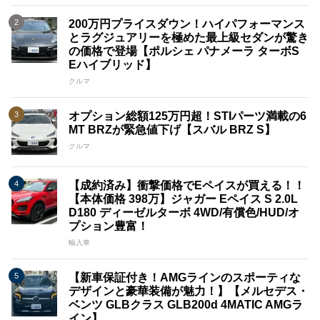
200万円プライスダウン！ハイパフォーマンス
とラグジュアリーを極めた最上級セダンが驚き
の価格で登場【ポルシェ パナメーラ ターボS
Eハイブリッド】
クルマ
オプション総額125万円超！STIパーツ満載の6
MT BRZが緊急値下げ【スバル BRZ S】
クルマ
【成約済み】衝撃価格でEペイスが買える！！
【本体価格 398万】ジャガー Eペイス S 2.0L
D180 ディーゼルターボ 4WD/有償色/HUD/オ
プション豊富！
輸入車
【新車保証付き！AMGラインのスポーティな
デザインと豪華装備が魅力！】【メルセデス・
ベンツ GLBクラス GLB200d 4MATIC AMGラ
イン】