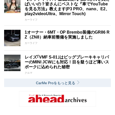
ばいいの？皆さんにベストな『車でYouTube
を見る方法』教えます(P3 PRO、nano、E2、
play2videoUltra、Mirror Touch)
カーライフ
1オーナー・6MT・OP Brembo装備のGR86 R
Z（ZN8）納車前整備を実施しました
カーライフ
レイズ｢VMF S-01｣はビッグブレーキキャリパ
ーのMINI JCWにも対応！目を疑うほど薄いス
ポークに込められた秘密
クルマ
CarMe Proをもっと見る