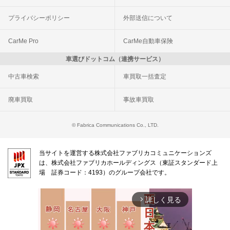
プライバシーポリシー
外部送信について
CarMe Pro
CarMe自動車保険
車選びドットコム（連携サービス）
中古車検索
車買取一括査定
廃車買取
事故車買取
© Fabrica Communications Co., LTD.
当サイトを運営する株式会社ファブリカコミュニケーションズ
は、株式会社ファブリカホールディングス（東証スタンダード上
場 証券コード：4193）のグループ会社です。
詳しく見る
arrow_forward_ios