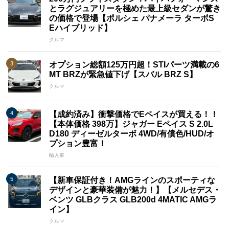
とラグジュアリーを極めた最上級セダンが驚き
の価格で登場【ポルシェ パナメーラ ターボS
Eハイブリッド】
クルマ
オプション総額125万円超！STIパーツ満載の6
MT BRZが緊急値下げ【スバル BRZ S】
クルマ
【成約済み】衝撃価格でEペイスが買える！！
【本体価格 398万】ジャガー Eペイス S 2.0L
D180 ディーゼルターボ 4WD/有償色/HUD/オ
プション豊富！
輸入車
【新車保証付き！AMGラインのスポーティな
デザインと豪華装備が魅力！】【メルセデス・
ベンツ GLBクラス GLB200d 4MATIC AMGラ
イン】
クルマ