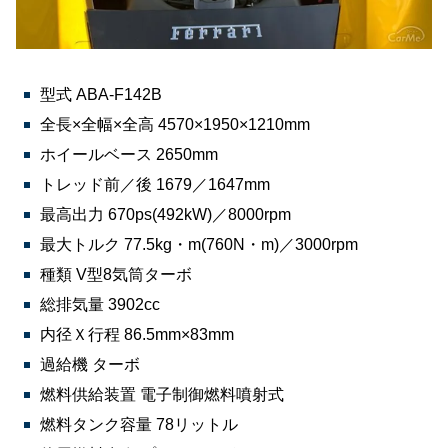
型式 ABA-F142B
全長×全幅×全高 4570×1950×1210mm
ホイールベース 2650mm
トレッド前／後 1679／1647mm
最高出力 670ps(492kW)／8000rpm
最大トルク 77.5kg・m(760N・m)／3000rpm
種類 V型8気筒ターボ
総排気量 3902cc
内径Ｘ行程 86.5mm×83mm
過給機 ターボ
燃料供給装置 電子制御燃料噴射式
燃料タンク容量 78リットル