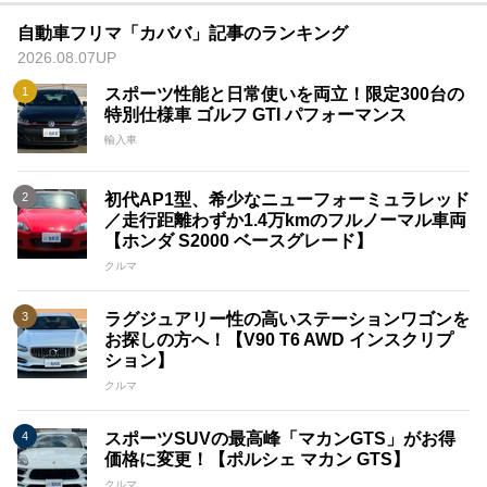
自動車フリマ「カババ」記事のランキング
2026.08.07UP
スポーツ性能と日常使いを両立！限定300台の
特別仕様車 ゴルフ GTI パフォーマンス
輸入車
初代AP1型、希少なニューフォーミュラレッド
／走行距離わずか1.4万kmのフルノーマル車両
【ホンダ S2000 ベースグレード】
クルマ
ラグジュアリー性の高いステーションワゴンを
お探しの方へ！【V90 T6 AWD インスクリプ
ション】
クルマ
スポーツSUVの最高峰「マカンGTS」がお得
価格に変更！【ポルシェ マカン GTS】
クルマ