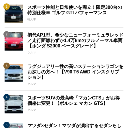
スポーツ性能と日常使いを両立！限定300台の
特別仕様車 ゴルフ GTI パフォーマンス
輸入車
初代AP1型、希少なニューフォーミュラレッド
／走行距離わずか1.4万kmのフルノーマル車両
【ホンダ S2000 ベースグレード】
クルマ
ラグジュアリー性の高いステーションワゴンを
お探しの方へ！【V90 T6 AWD インスクリプ
ション】
クルマ
スポーツSUVの最高峰「マカンGTS」がお得
価格に変更！【ポルシェ マカン GTS】
クルマ
マツダ×セダン！マツダが演出するセダンらし