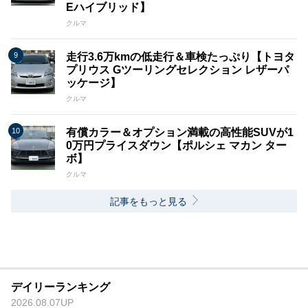
Eハイブリッド】
クルマ
走行3.6万kmの低走行＆車検たっぷり【トヨタ
プリウス Gツーリングセレクション レザーパ
ッケージ】
クルマ
有償カラー＆オプション満載の高性能SUVが1
0万円プライスダウン【ポルシェ マカン ター
ボ】
クルマ
記事をもっと見る
デイリーランキング
2026.08.07UP