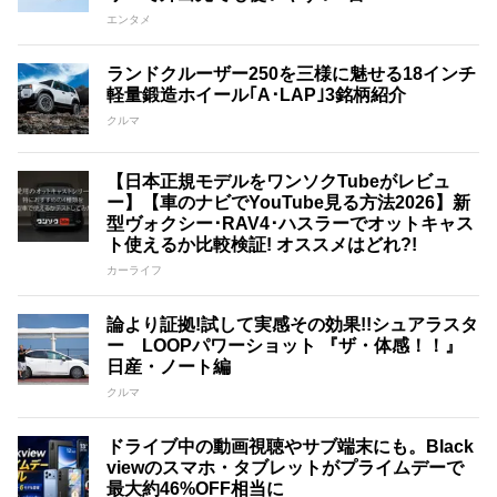
エンタメ
ランドクルーザー250を三様に魅せる18インチ
軽量鍛造ホイール｢A･LAP｣3銘柄紹介
クルマ
【日本正規モデルをワンソクTubeがレビュ
ー】【車のナビでYouTube見る方法2026】新
型ヴォクシー･RAV4･ハスラーでオットキャス
ト使えるか比較検証! オススメはどれ?!
カーライフ
論より証拠!試して実感その効果!!シュアラスタ
ー LOOPパワーショット 『ザ・体感！！』
日産・ノート編
クルマ
ドライブ中の動画視聴やサブ端末にも。Black
viewのスマホ・タブレットがプライムデーで
最大約46%OFF相当に