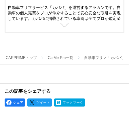
自動車フリマサービス「カババ」を運営するアラカンです。自
動車の個人売買をプロが仲介することで安心安全な取引を実現
しています。カババに掲載されている車両は全てプロが鑑定済
み。
名義変更、陸送など面倒な手続きは全てカババが仲介します。
YouTubeなど様々な媒体で個人売買ならではのお買い得・掘り
出し車両情報をお届けします。
CARPRIMEトップ
CarMe Pro一覧
自動車フリマ「カババ」
この記事をシェアする
シェア
ツイート
ブックマーク