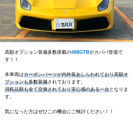
高額オプション装備多数搭載の
488GTB
がカババ登場で
す！！
本車両は
カーボンパーツが内外装あしらわれており高額オ
プションも多数装備
されております。
消耗品類も全て交換されており安心感のある一台
となりま
す。
気になった方はぜひこの機会にご検討ください！！