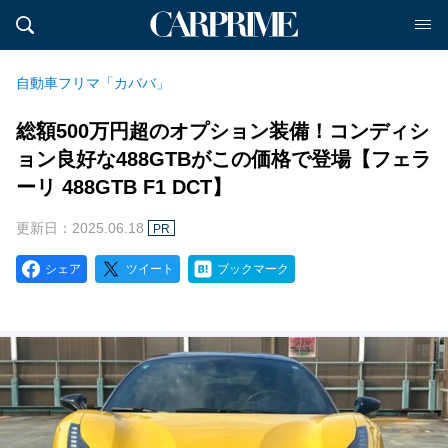
自動車フリマ「カババ」
総額500万円超のオプション装備！コンディシ
ョン良好な488GTBがこの価格で登場【フェラ
ーリ 488GTB F1 DCT】
更新日：2025.06.18
PR
シェア
ツイート
ブックマーク