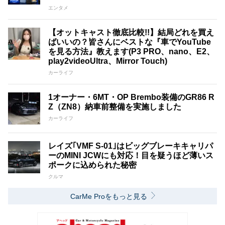
エンタメ
【オットキャスト徹底比較!!】結局どれを買え
ばいいの？皆さんにベストな『車でYouTube
を見る方法』教えます(P3 PRO、nano、E2、
play2videoUltra、Mirror Touch)
カーライフ
1オーナー・6MT・OP Brembo装備のGR86 R
Z（ZN8）納車前整備を実施しました
カーライフ
レイズ｢VMF S-01｣はビッグブレーキキャリパ
ーのMINI JCWにも対応！目を疑うほど薄いス
ポークに込められた秘密
クルマ
CarMe Proをもっと見る