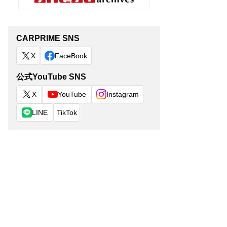
CARPRIME SNS
X
FaceBook
公式YouTube SNS
X
YouTube
Instagram
LINE
TikTok