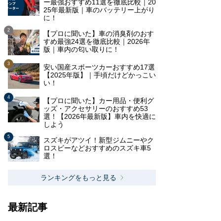
ー最強おすすめ11選を徹底比較｜20
25年最新版｜車のバッテリー上がり
に！
【プロに聞いた】車の消臭剤のおす
すめ最強24選を徹底比較｜2026年
版｜車内の匂い取りに！
安い国産スポーツカーおすすめ17選
【2025年版】｜手頃だけどかっこい
い！
【プロに聞いた】カー用品・便利グ
ッズ・アクセサリーのおすすめ53
選！【2026年最新版】車内を快適に
しよう
スズキがアツイ！新型ジムニーやク
ロスビーなどおすすめのスズキ車5
選！
ランキングをもっと見る
最新記事