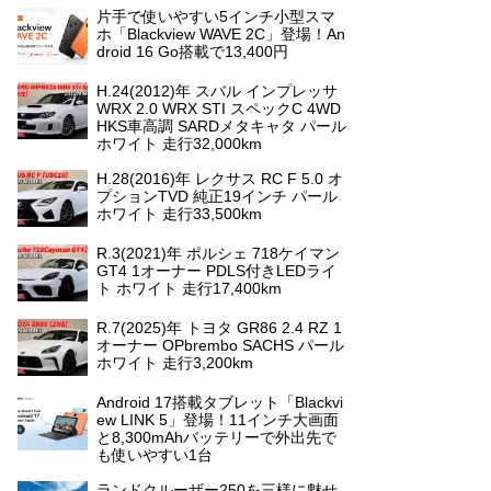
片手で使いやすい5インチ小型スマ
ホ「Blackview WAVE 2C」登場！An
droid 16 Go搭載で13,400円
H.24(2012)年 スバル インプレッサ
WRX 2.0 WRX STI スペックC 4WD
HKS車高調 SARDメタキャタ パール
ホワイト 走行32,000km
H.28(2016)年 レクサス RC F 5.0 オ
プションTVD 純正19インチ パール
ホワイト 走行33,500km
R.3(2021)年 ポルシェ 718ケイマン
GT4 1オーナー PDLS付きLEDライ
ト ホワイト 走行17,400km
R.7(2025)年 トヨタ GR86 2.4 RZ 1
オーナー OPbrembo SACHS パール
ホワイト 走行3,200km
Android 17搭載タブレット「Blackvi
ew LINK 5」登場！11インチ大画面
と8,300mAhバッテリーで外出先で
も使いやすい1台
ランドクルーザー250を三様に魅せ