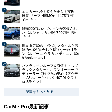
エコカーの枠を超えた走りを実現！
日産 リーフ NISMOが【175万円】
で出品中
総額220万のオプションが装備され
たポルシェ マカンSが390万円で出
品中‼
世界限定60台！精悍なスタイルと官
能的V10が融合した特別な一台【ラ
ンボルギーニ ウラカン テクニカ 60t
h Anniversary】
パノラマサンルーフ＆有償ミトスブ
ラックメタリック。ワンオーナーで
ディーラー点検済みの安心【アウデ
ィ A5スポーツバック 40TDI クワト
ロ Sライン】
記事をもっと見る
CarMe Pro最新記事