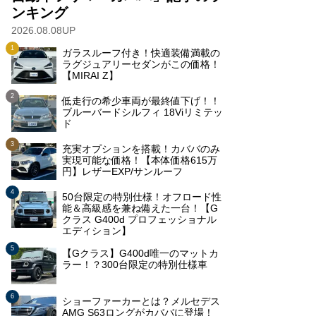
ンキング
2026.08.08UP
ガラスルーフ付き！快適装備満載の
ラグジュアリーセダンがこの価格！
【MIRAI Z】
低走行の希少車両が最終値下げ！！
ブルーバードシルフィ 18Viリミテッ
ド
充実オプションを搭載！カババのみ
実現可能な価格！【本体価格615万
円】レザーEXP/サンルーフ
50台限定の特別仕様！オフロード性
能＆高級感を兼ね備えた一台！【G
クラス G400d プロフェッショナル
エディション】
【Gクラス】G400d唯一のマットカ
ラー！？300台限定の特別仕様車
ショーファーカーとは？メルセデス
AMG S63ロングがカババに登場！