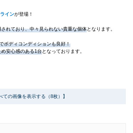
 Rライン
が登場！
用されており、中々見られない貴重な個体
となります。
げでボディコンディションも良好！
め安心感のある1台
となっております。
べての画像を表示する（8枚）】