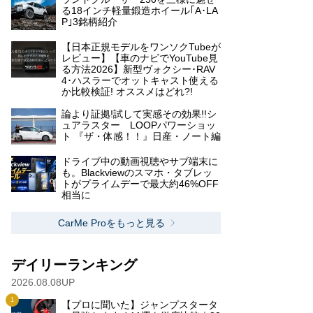
る18インチ軽量鍛造ホイール｢A･LA
P｣3銘柄紹介
【日本正規モデルをワンソクTubeが
レビュー】【車のナビでYouTube見
る方法2026】新型ヴォクシー･RAV
4･ハスラーでオットキャスト使える
か比較検証! オススメはどれ?!
論より証拠!試して実感その効果!!シ
ュアラスター LOOPパワーショッ
ト 『ザ・体感！！』日産・ノート編
ドライブ中の動画視聴やサブ端末に
も。Blackviewのスマホ・タブレッ
トがプライムデーで最大約46%OFF
相当に
CarMe Proをもっと見る
デイリーランキング
2026.08.08UP
【プロに聞いた】ジャンプスタータ