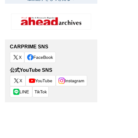
CARPRIME SNS
X
FaceBook
公式YouTube SNS
X
YouTube
Instagram
LINE
TikTok