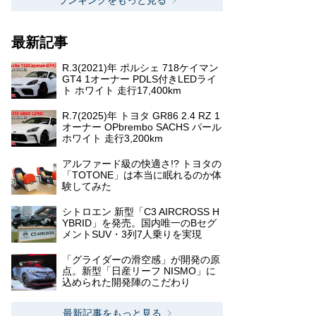
ランキングをもっと見る
最新記事
R.3(2021)年 ポルシェ 718ケイマン
GT4 1オーナー PDLS付きLEDライ
ト ホワイト 走行17,400km
R.7(2025)年 トヨタ GR86 2.4 RZ 1
オーナー OPbrembo SACHS パール
ホワイト 走行3,200km
アルファード級の快適さ!? トヨタの
「TOTONE」は本当に眠れるのか体
験してみた
シトロエン 新型「C3 AIRCROSS H
YBRID」を発売。国内唯一のBセグ
メントSUV・3列7人乗りを実現
「グライダーの滑空感」が開発の原
点。新型「日産リーフ NISMO」に
込められた開発陣のこだわり
最新記事をもっと見る