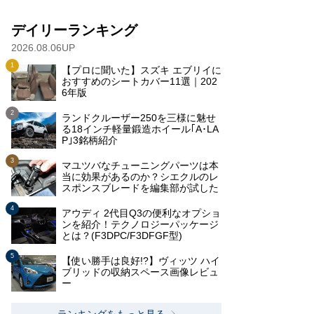
デイリーランキング
2026.08.06UP
【プロに聞いた】スズキ エブリイに
おすすめのシートカバー11選｜202
6年版
ランドクルーザー250を三様に魅せ
る18インチ軽量鍛造ホイール｢A･LA
P｣3銘柄紹介
マユツバなチューニングパーツは本
当に効果があるのか？シエクルのレ
スポンスブレードを編集部が試した
アウディ 2代目Q3の便利なオプショ
ンを紹介！テクノロジーパッケージ
とは？(F3DPC/F3DFGF型)
【使い勝手は良好!?】ヴィッツ ハイ
ブリッドの収納スペース画像レビュ
ー