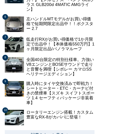
ラス GLB200d 4MATIC AMGライ
ン】
左ハンドルMTモデルがお買い得価
格で短期間限定出品中！！ボクスタ
ー 2.7
低走行RXがお買い得価格で1か月限
定で出品中！【本体価格550万円】1
ヶ月限定出品/パノラマルーフ
全国40台限定の特別仕様車。力強い
V8エンジンとBOSEサウンドで走り
と音響を満喫【シボレー カマロSS
ヘリテージエディション】
購入時にタイヤ交換済みで即戦力！
シートヒーター・ETC・カーナビ付
きの禁煙車【スズキ スイフトスポー
ツ 1.4 セーフティパッケージ非装着
車】
ロータリーエンジン搭載！カスタム
豊富なRX-8がカババに登場！