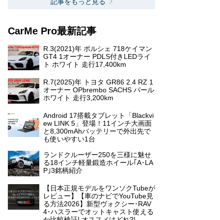
記事をもっと見る
CarMe Pro最新記事
R.3(2021)年 ポルシェ 718ケイマン
GT4 1オーナー PDLS付きLEDライ
ト ホワイト 走行17,400km
R.7(2025)年 トヨタ GR86 2.4 RZ 1
オーナー OPbrembo SACHS パール
ホワイト 走行3,200km
Android 17搭載タブレット「Blackvi
ew LINK 5」登場！11インチ大画面
と8,300mAhバッテリーで外出先で
も使いやすい1台
ランドクルーザー250を三様に魅せ
る18インチ軽量鍛造ホイール｢A･LA
P｣3銘柄紹介
【日本正規モデルをワンソクTubeが
レビュー】【車のナビでYouTube見
る方法2026】新型ヴォクシー･RAV
4･ハスラーでオットキャスト使える
か比較検証! オススメはどれ?!