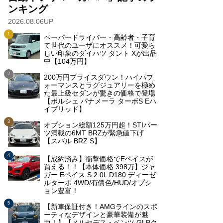
ンキング
2026.08.06UP
ペーパードライバー・高齢者・子育
て世代のユーザにオススメ！可愛ら
しい印象のダイハツ タント Xが出品
中【104万円】
200万円プライスダウン！ハイパフ
ォーマンスとラグジュアリーを極め
た最上級セダンが驚きの価格で登場
【ポルシェ パナメーラ ターボS Eハ
イブリッド】
オプション総額125万円超！STIパー
ツ満載の6MT BRZが緊急値下げ
【スバル BRZ S】
【成約済み】衝撃価格でEペイスが
買える！！【本体価格 398万】ジャ
ガー Eペイス S 2.0L D180 ディーゼ
ルターボ 4WD/有償色/HUD/オプシ
ョン豊富！
【新車保証付き！AMGラインのスポ
ーティなデザインと豪華装備が魅
力！】【メルセデス・ベンツ GLBク