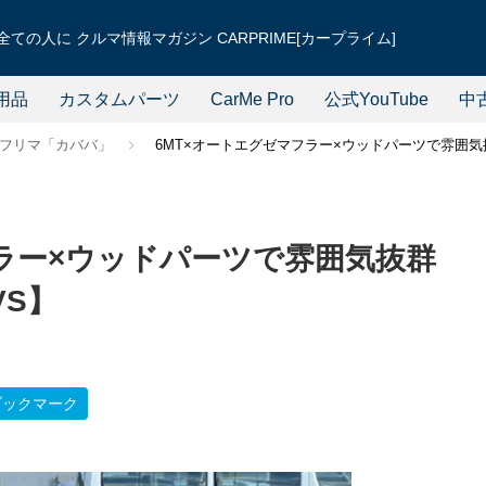
ての人に クルマ情報マガジン CARPRIME[カープライム]
用品
カスタムパーツ
CarMe Pro
公式YouTube
中
フリマ「カババ」
6MT×オートエグゼマフラー×ウッドパーツで雰囲気
フラー×ウッドパーツで雰囲気抜群
VS】
ブックマーク