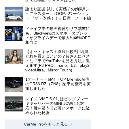
論より証拠!試して実感その効果!!シ
ュアラスター LOOPパワーショッ
ト 『ザ・体感！！』日産・ノート編
ドライブ中の動画視聴やサブ端末に
も。Blackviewのスマホ・タブレッ
トがプライムデーで最大約46%OFF
相当に
【オットキャスト徹底比較!!】結局
どれを買えばいいの？皆さんにベス
トな『車でYouTubeを見る方法』教
えます(P3 PRO、nano、E2、play2
videoUltra、Mirror Touch)
1オーナー・6MT・OP Brembo装備
のGR86 RZ（ZN8）納車前整備を実
施しました
レイズ｢VMF S-01｣はビッグブレー
キキャリパーのMINI JCWにも対
応！目を疑うほど薄いスポークに込
められた秘密
CarMe Proをもっと見る