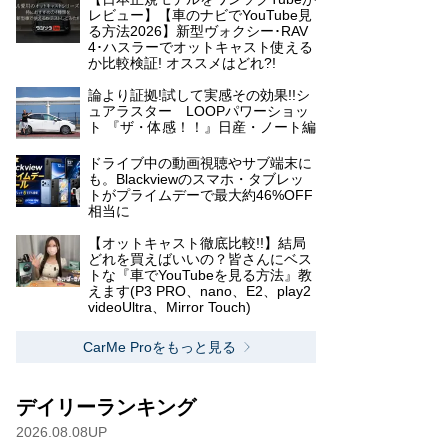
レビュー】【車のナビでYouTube見
る方法2026】新型ヴォクシー･RAV
4･ハスラーでオットキャスト使える
か比較検証! オススメはどれ?!
論より証拠!試して実感その効果!!シ
ュアラスター LOOPパワーショッ
ト 『ザ・体感！！』日産・ノート編
ドライブ中の動画視聴やサブ端末に
も。Blackviewのスマホ・タブレッ
トがプライムデーで最大約46%OFF
相当に
【オットキャスト徹底比較!!】結局
どれを買えばいいの？皆さんにベス
トな『車でYouTubeを見る方法』教
えます(P3 PRO、nano、E2、play2
videoUltra、Mirror Touch)
CarMe Proをもっと見る
デイリーランキング
2026.08.08UP