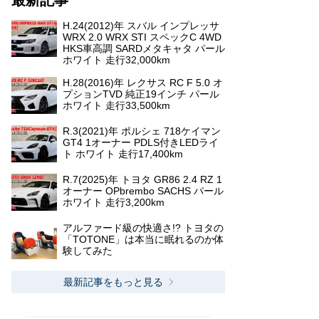
最新記事
H.24(2012)年 スバル インプレッサ
WRX 2.0 WRX STI スペックC 4WD
HKS車高調 SARDメタキャタ パール
ホワイト 走行32,000km
H.28(2016)年 レクサス RC F 5.0 オ
プションTVD 純正19インチ パール
ホワイト 走行33,500km
R.3(2021)年 ポルシェ 718ケイマン
GT4 1オーナー PDLS付きLEDライ
ト ホワイト 走行17,400km
R.7(2025)年 トヨタ GR86 2.4 RZ 1
オーナー OPbrembo SACHS パール
ホワイト 走行3,200km
アルファード級の快適さ!? トヨタの
「TOTONE」は本当に眠れるのか体
験してみた
最新記事をもっと見る