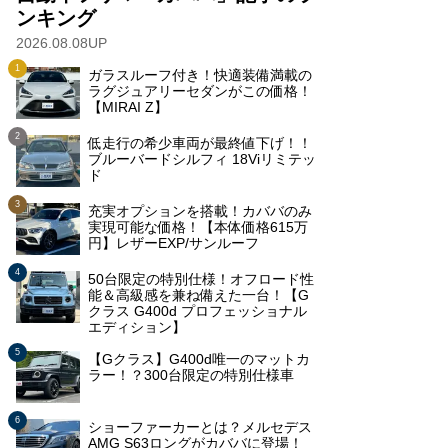
ンキング
2026.08.08UP
ガラスルーフ付き！快適装備満載の
ラグジュアリーセダンがこの価格！
【MIRAI Z】
低走行の希少車両が最終値下げ！！
ブルーバードシルフィ 18Viリミテッ
ド
充実オプションを搭載！カババのみ
実現可能な価格！【本体価格615万
円】レザーEXP/サンルーフ
50台限定の特別仕様！オフロード性
能＆高級感を兼ね備えた一台！【G
クラス G400d プロフェッショナル
エディション】
【Gクラス】G400d唯一のマットカ
ラー！？300台限定の特別仕様車
ショーファーカーとは？メルセデス
AMG S63ロングがカババに登場！