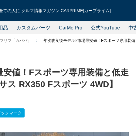
ての人に クルマ情報マガジン CARPRIME[カープライム]
用品
カスタムパーツ
CarMe Pro
公式YouTube
中
フリマ「カババ」
年次改良後モデル×市場最安値！Fスポーツ専用装備と低
最安値！Fスポーツ専用装備と低走
 RX350 Fスポーツ 4WD】
ブックマーク