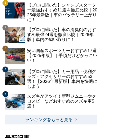
【プロに聞いた】ジャンプスタータ
ー最強おすすめ11選を徹底比較｜20
25年最新版｜車のバッテリー上がり
に！
【プロに聞いた】車の消臭剤のおす
すめ最強24選を徹底比較｜2026年
版｜車内の匂い取りに！
安い国産スポーツカーおすすめ17選
【2025年版】｜手頃だけどかっこい
い！
【プロに聞いた】カー用品・便利グ
ッズ・アクセサリーのおすすめ53
選！【2026年最新版】車内を快適に
しよう
スズキがアツイ！新型ジムニーやク
ロスビーなどおすすめのスズキ車5
選！
ランキングをもっと見る