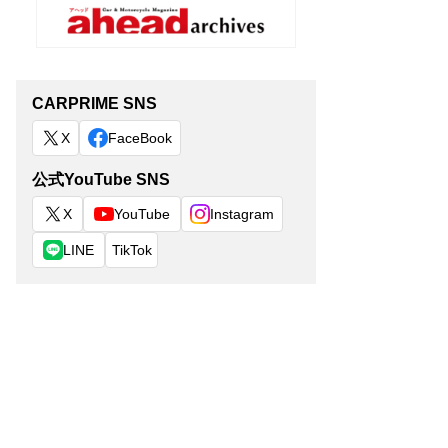
CARPRIME SNS
X
FaceBook
公式YouTube SNS
X
YouTube
Instagram
LINE
TikTok