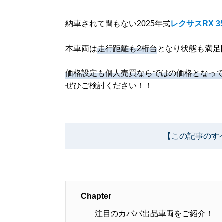
納車されて間もない2025年式
レクサスRX 3
本車両は
走行距離も2桁台
となり状態も満足
価格設定も個人売買ならではの価格となっ
ぜひご検討ください！！
【この記事のす
Chapter
注目のカババ出品車両をご紹介！