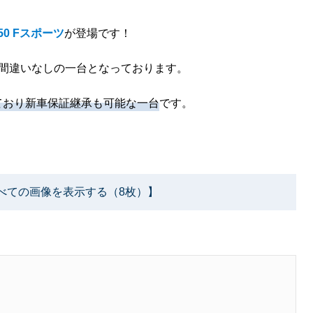
50 Fスポーツ
が登場です！
間違いなしの一台となっております。
ており新車保証継承も可能な一台
です。
べての画像を表示する（8枚）】