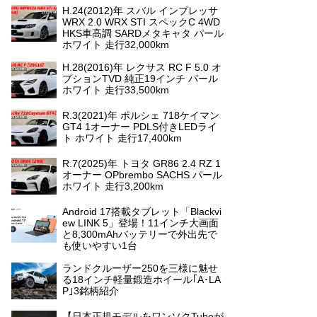
H.24(2012)年 スバル インプレッサ
WRX 2.0 WRX STI スペックC 4WD
HKS車高調 SARDメタキャタ パール
ホワイト 走行32,000km
H.28(2016)年 レクサス RC F 5.0 オ
プションTVD 純正19インチ パール
ホワイト 走行33,500km
R.3(2021)年 ポルシェ 718ケイマン
GT4 1オーナー PDLS付きLEDライ
ト ホワイト 走行17,400km
R.7(2025)年 トヨタ GR86 2.4 RZ 1
オーナー OPbrembo SACHS パール
ホワイト 走行3,200km
Android 17搭載タブレット「Blackvi
ew LINK 5」登場！11インチ大画面
と8,300mAhバッテリーで外出先で
も使いやすい1台
ランドクルーザー250を三様に魅せ
る18インチ軽量鍛造ホイール｢A･LA
P｣3銘柄紹介
【日本正規モデルをワンソクTubeが