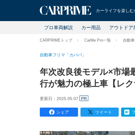
カーライフを楽しむ全
プロ車両解説
カー用品
アウトドア
CARPRIMEトップ
CarMe Pro一覧
自動車
自動車フリマ「カババ」
年次改良後モデル×市場
行が魅力の極上車【レクサス
更新日：2025.05.07
PR
シェア
ツイート