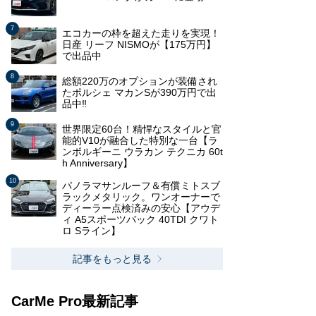
エコカーの枠を超えた走りを実現！
日産 リーフ NISMOが【175万円】
で出品中
総額220万のオプションが装備され
たポルシェ マカンSが390万円で出
品中‼
世界限定60台！精悍なスタイルと官
能的V10が融合した特別な一台【ラ
ンボルギーニ ウラカン テクニカ 60t
h Anniversary】
パノラマサンルーフ＆有償ミトスブ
ラックメタリック。ワンオーナーで
ディーラー点検済みの安心【アウデ
ィ A5スポーツバック 40TDI クワト
ロ Sライン】
記事をもっと見る
CarMe Pro最新記事