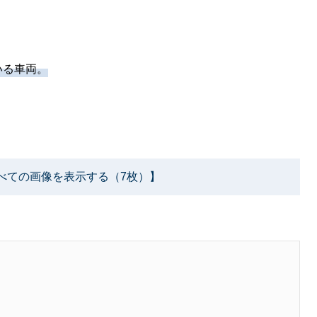
いる車両。
！
べての画像を表示する（7枚）】