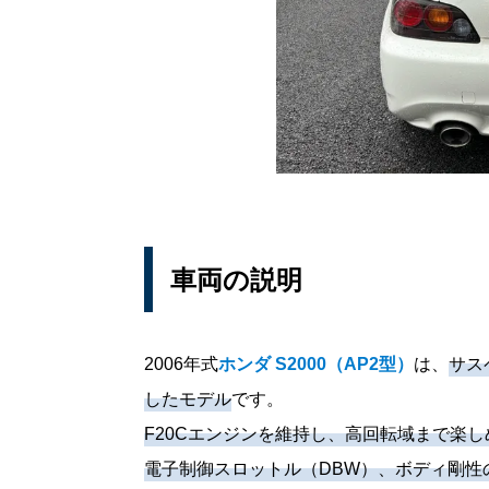
車両の説明
2006年式
ホンダ S2000（AP2型）
は、
サス
したモデル
です。
F20Cエンジンを維持し、高回転域まで楽し
電子制御スロットル（DBW）、ボディ剛性