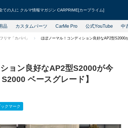
ての人に クルマ情報マガジン CARPRIME[カープライム]
用品
カスタムパーツ
CarMe Pro
公式YouTube
中
フリマ「カババ」
ほぼノーマル！コンディション良好なAP2型S2000
ョン良好なAP2型S2000が今
S2000 ベースグレード】
ブックマーク