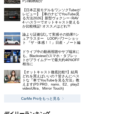
P｣3銘柄紹介
【日本正規モデルをワンソクTubeが
レビュー】【車のナビでYouTube見
る方法2026】新型ヴォクシー･RAV
4･ハスラーでオットキャスト使える
か比較検証! オススメはどれ?!
論より証拠!試して実感その効果!!シ
ュアラスター LOOPパワーショッ
ト 『ザ・体感！！』日産・ノート編
ドライブ中の動画視聴やサブ端末に
も。Blackviewのスマホ・タブレッ
トがプライムデーで最大約46%OFF
相当に
【オットキャスト徹底比較!!】結局
どれを買えばいいの？皆さんにベス
トな『車でYouTubeを見る方法』教
えます(P3 PRO、nano、E2、play2
videoUltra、Mirror Touch)
CarMe Proをもっと見る
デイリーランキング