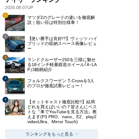
2026.08.07UP
マツダ2のグレードの違いを徹底解
説｜狙い目は特別仕様車！
【使い勝手は良好!?】ヴィッツ ハイ
ブリッドの収納スペース画像レビュ
ー
ランドクルーザー250を三様に魅せ
る18インチ軽量鍛造ホイール｢A･LA
P｣3銘柄紹介
フォルクスワーゲン T-Crossを3人
のプロが徹底試乗レビュー！
【オットキャスト徹底比較!!】結局
どれを買えばいいの？皆さんにベス
トな『車でYouTubeを見る方法』教
えます(P3 PRO、nano、E2、play2
videoUltra、Mirror Touch)
ランキングをもっと見る