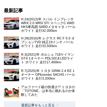
最新記事
H.24(2012)年 スバル インプレッサ
WRX 2.0 WRX STI スペックC 4WD
HKS車高調 SARDメタキャタ パール
ホワイト 走行32,000km
H.28(2016)年 レクサス RC F 5.0 オ
プションTVD 純正19インチ パール
ホワイト 走行33,500km
R.3(2021)年 ポルシェ 718ケイマン
GT4 1オーナー PDLS付きLEDライ
ト ホワイト 走行17,400km
R.7(2025)年 トヨタ GR86 2.4 RZ 1
オーナー OPbrembo SACHS パール
ホワイト 走行3,200km
アルファード級の快適さ!? トヨタの
「TOTONE」は本当に眠れるのか体
験してみた
最新記事をもっと見る