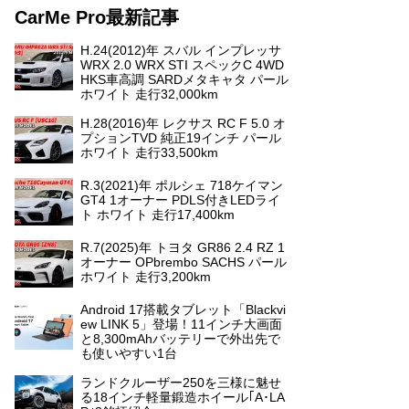
CarMe Pro最新記事
H.24(2012)年 スバル インプレッサ
WRX 2.0 WRX STI スペックC 4WD
HKS車高調 SARDメタキャタ パール
ホワイト 走行32,000km
H.28(2016)年 レクサス RC F 5.0 オ
プションTVD 純正19インチ パール
ホワイト 走行33,500km
R.3(2021)年 ポルシェ 718ケイマン
GT4 1オーナー PDLS付きLEDライ
ト ホワイト 走行17,400km
R.7(2025)年 トヨタ GR86 2.4 RZ 1
オーナー OPbrembo SACHS パール
ホワイト 走行3,200km
Android 17搭載タブレット「Blackvi
ew LINK 5」登場！11インチ大画面
と8,300mAhバッテリーで外出先で
も使いやすい1台
ランドクルーザー250を三様に魅せ
る18インチ軽量鍛造ホイール｢A･LA