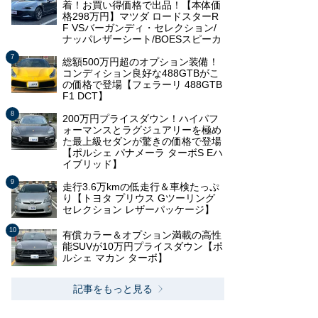
着！お買い得価格で出品！【本体価
格298万円】マツダ ロードスターR
F VSバーガンディ・セレクション/
ナッパレザーシート/BOESスピーカ
総額500万円超のオプション装備！
コンディション良好な488GTBがこ
の価格で登場【フェラーリ 488GTB
F1 DCT】
200万円プライスダウン！ハイパフ
ォーマンスとラグジュアリーを極め
た最上級セダンが驚きの価格で登場
【ポルシェ パナメーラ ターボS Eハ
イブリッド】
走行3.6万kmの低走行＆車検たっぷ
り【トヨタ プリウス Gツーリング
セレクション レザーパッケージ】
有償カラー＆オプション満載の高性
能SUVが10万円プライスダウン【ポ
ルシェ マカン ターボ】
記事をもっと見る