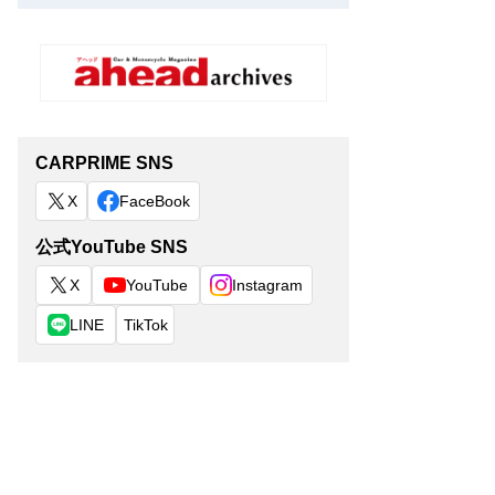
CARPRIME SNS
X
FaceBook
公式YouTube SNS
X
YouTube
Instagram
LINE
TikTok