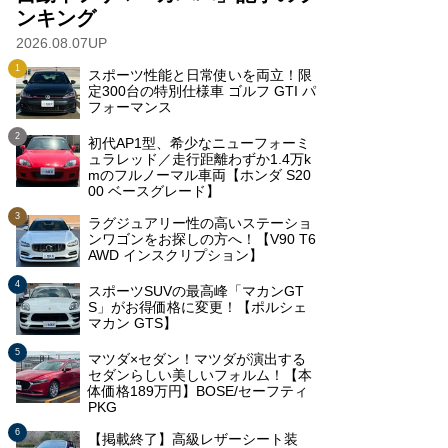
ンキング
2026.08.07UP
スポーツ性能と日常使いを両立！限
定300台の特別仕様車 ゴルフ GTI パ
フォーマンス
初代AP1型、希少なニューフォーミ
ュラレッド／走行距離わずか1.4万k
mのフルノーマル車両【ホンダ S20
00 ベースグレード】
ラグジュアリー性の高いステーショ
ンワゴンをお探しの方へ！【V90 T6
AWD インスクリプション】
スポーツSUVの最高峰「マカンGT
S」がお得価格に変更！【ポルシェ
マカン GTS】
マツダ×セダン！マツダが演出する
セダンらしい美しいフォルム！【本
体価格189万円】BOSE/セーフティ
PKG
【掲載終了】高級レザーシート装