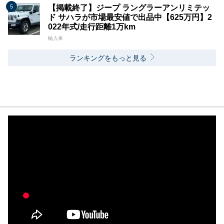
【掲載終了】ジープ ラングラーアンリミテッ
ド サハラが市場最安値で出品中【625万円】2
022年式/走行距離1万km
輸入車
ランキングをもっと見る