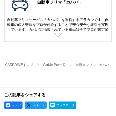
自動車フリマ「カババ」
自動車フリマサービス「カババ」を運営するアラカンです。自
動車の個人売買をプロが仲介することで安心安全な取引を実現
しています。カババに掲載されている車両は全てプロが鑑定済
み。
名義変更、陸送など面倒な手続きは全てカババが仲介します。
YouTubeなど様々な媒体で個人売買ならではのお買い得・掘り
出し車両情報をお届けします。
CARPRIMEトップ
CarMe Pro一覧
自動車フリマ「カババ」
この記事をシェアする
シェア
ツイート
ブックマーク