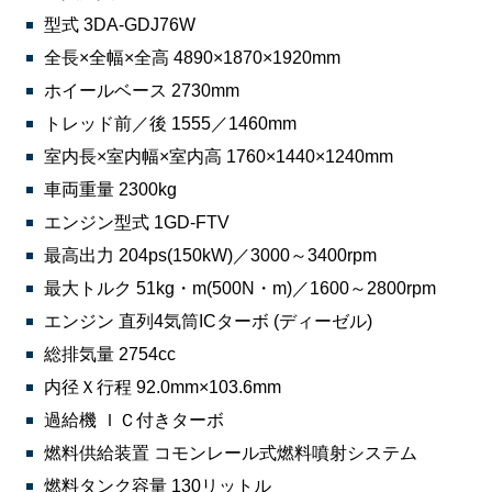
型式 3DA-GDJ76W
全長×全幅×全高 4890×1870×1920mm
ホイールベース 2730mm
トレッド前／後 1555／1460mm
室内長×室内幅×室内高 1760×1440×1240mm
車両重量 2300kg
エンジン型式 1GD-FTV
最高出力 204ps(150kW)／3000～3400rpm
最大トルク 51kg・m(500N・m)／1600～2800rpm
エンジン 直列4気筒ICターボ (ディーゼル)
総排気量 2754cc
内径Ｘ行程 92.0mm×103.6mm
過給機 ＩＣ付きターボ
燃料供給装置 コモンレール式燃料噴射システム
燃料タンク容量 130リットル