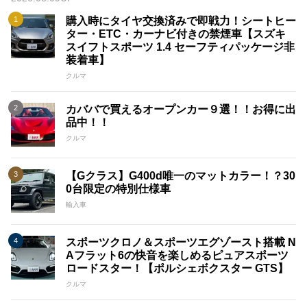
購入時にタイヤ交換済みで即戦力！シートヒー
ター・ETC・カーナビ付きの禁煙車【スズキ
スイフトスポーツ 1.4 セーフティパッケージ非
装着車】
クルマ
カババで買えるオープンカー９選！！お得に出
品中！！
クルマ
【Gクラス】G400d唯一のマットカラー！？30
0台限定の特別仕様車
輸入車
スポーツクロノ＆スポーツエグゾースト搭載 N
Aフラット6の快音を楽しめるピュアスポーツ
ロードスター！【ポルシェボクスター GTS】
クルマ