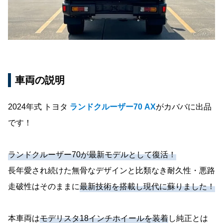
車両の説明
2024年式 トヨタ
ランドクルーザー70 AX
がカババに出品
です！
ランドクルーザー70が最新モデルとして復活！
長年愛され続けた無骨なデザインと比類なき耐久性・悪路
走破性はそのままに
最新技術を搭載し現代に蘇りました！
本車両は
モデリスタ18インチホイールを装着
し純正とは