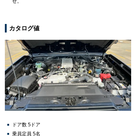
せ。
カタログ値
ドア数 5ドア
乗員定員 5名