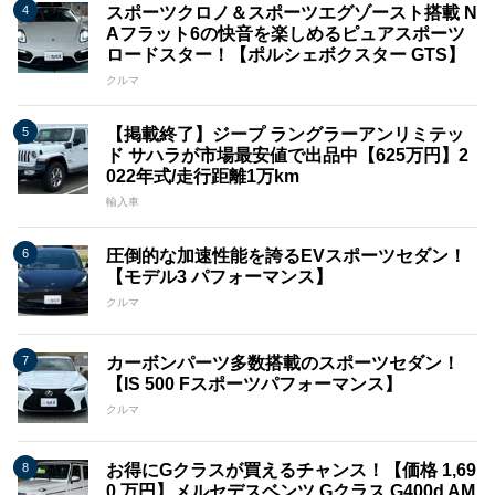
スポーツクロノ＆スポーツエグゾースト搭載 N
Aフラット6の快音を楽しめるピュアスポーツ
ロードスター！【ポルシェボクスター GTS】
クルマ
【掲載終了】ジープ ラングラーアンリミテッ
ド サハラが市場最安値で出品中【625万円】2
022年式/走行距離1万km
輸入車
圧倒的な加速性能を誇るEVスポーツセダン！
【モデル3 パフォーマンス】
クルマ
カーボンパーツ多数搭載のスポーツセダン！
【IS 500 Fスポーツパフォーマンス】
クルマ
お得にGクラスが買えるチャンス！【価格 1,69
0 万円】メルセデスベンツ Gクラス G400d AM