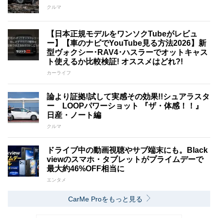
クルマ
【日本正規モデルをワンソクTubeがレビュ
ー】【車のナビでYouTube見る方法2026】新
型ヴォクシー･RAV4･ハスラーでオットキャス
ト使えるか比較検証! オススメはどれ?!
カーライフ
論より証拠!試して実感その効果!!シュアラスタ
ー LOOPパワーショット 『ザ・体感！！』
日産・ノート編
クルマ
ドライブ中の動画視聴やサブ端末にも。Black
viewのスマホ・タブレットがプライムデーで
最大約46%OFF相当に
エンタメ
CarMe Proをもっと見る