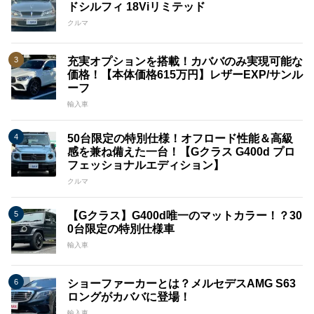
ドシルフィ 18Viリミテッド
クルマ
充実オプションを搭載！カババのみ実現可能な
価格！【本体価格615万円】レザーEXP/サンル
ーフ
輸入車
50台限定の特別仕様！オフロード性能＆高級
感を兼ね備えた一台！【Gクラス G400d プロ
フェッショナルエディション】
クルマ
【Gクラス】G400d唯一のマットカラー！？30
0台限定の特別仕様車
輸入車
ショーファーカーとは？メルセデスAMG S63
ロングがカババに登場！
輸入車