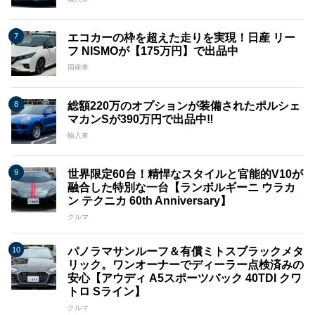
エコカーの枠を超えた走りを実現！日産 リー
フ NISMOが【175万円】で出品中
国産車
総額220万のオプションが装備されたポルシェ
マカンSが390万円で出品中‼
輸入車
世界限定60台！精悍なスタイルと官能的V10が
融合した特別な一台【ランボルギーニ ウラカ
ン テクニカ 60th Anniversary】
クルマ
パノラマサンルーフ＆有償ミトスブラックメタ
リック。ワンオーナーでディーラー点検済みの
安心【アウディ A5スポーツバック 40TDI クワ
トロ Sライン】
クルマ