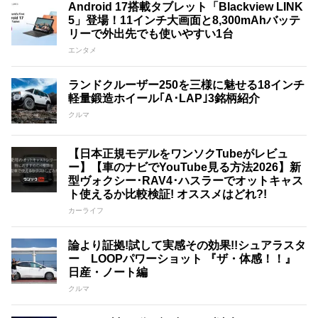
Android 17搭載タブレット「Blackview LINK
5」登場！11インチ大画面と8,300mAhバッテ
リーで外出先でも使いやすい1台
エンタメ
ランドクルーザー250を三様に魅せる18インチ
軽量鍛造ホイール｢A･LAP｣3銘柄紹介
クルマ
【日本正規モデルをワンソクTubeがレビュ
ー】【車のナビでYouTube見る方法2026】新
型ヴォクシー･RAV4･ハスラーでオットキャス
ト使えるか比較検証! オススメはどれ?!
カーライフ
論より証拠!試して実感その効果!!シュアラスタ
ー LOOPパワーショット 『ザ・体感！！』
日産・ノート編
クルマ