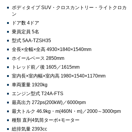
ボディタイプ SUV・クロスカントリー・ライトクロカ
ン
ドア数 4ドア
乗員定員 5名
型式 5AA-TZSH35
全長×全幅×全高 4930×1840×1540mm
ホイールベース 2850mm
トレッド前／後 1605／1615mm
室内長×室内幅×室内高 1980×1540×1170mm
車両重量 1920kg
エンジン型式 T24A-FTS
最高出力 272ps(200kW)／6000rpm
最大トルク 46.9kg・m(460N・m)／2000～3000rpm
種類 直列4気筒ターボ+モーター
総排気量 2393cc