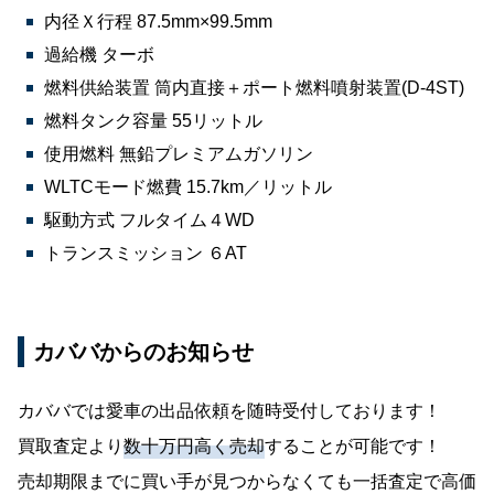
内径Ｘ行程 87.5mm×99.5mm
過給機 ターボ
燃料供給装置 筒内直接＋ポート燃料噴射装置(D-4ST)
燃料タンク容量 55リットル
使用燃料 無鉛プレミアムガソリン
WLTCモード燃費 15.7km／リットル
駆動方式 フルタイム４WD
トランスミッション ６AT
カババからのお知らせ
カババでは愛車の出品依頼を随時受付しております！
買取査定より
数十万円高く売却
することが可能です！
売却期限までに買い手が見つからなくても一括査定で高価