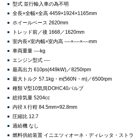
型式 並行輸入車の為不明
全長×全幅×全高 4459×1924×1165mm
ホイールベース 2620mm
トレッド前／後 1668／1620mm
室内長×室内幅×室内高 ----×----×----mm
車両重量 ----kg
エンジン型式 ----
最高出力 610ps(449kW)／8250rpm
最大トルク 57.1kg・m(560N・m)／6500rpm
種類 V型10気筒DOHC40バルブ
総排気量 5204cc
内径Ｘ行程 84.5mm×92.8mm
圧縮比 12.7
過給機 なし
燃料供給装置 イニエツィオーネ・ディレッタ・ストラ