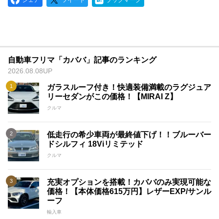
シェア
ツイート
ブックマーク
自動車フリマ「カババ」記事のランキング
2026.08.08UP
ガラスルーフ付き！快適装備満載のラグジュア
リーセダンがこの価格！【MIRAI Z】
クルマ
低走行の希少車両が最終値下げ！！ブルーバー
ドシルフィ 18Viリミテッド
クルマ
充実オプションを搭載！カババのみ実現可能な
価格！【本体価格615万円】レザーEXP/サンル
ーフ
輸入車