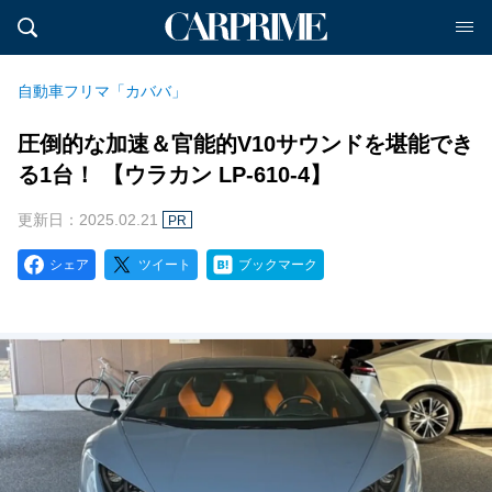
自動車フリマ「カババ」
圧倒的な加速＆官能的V10サウンドを堪能でき
る1台！ 【ウラカン LP-610-4】
更新日：2025.02.21
PR
シェア
ツイート
ブックマーク