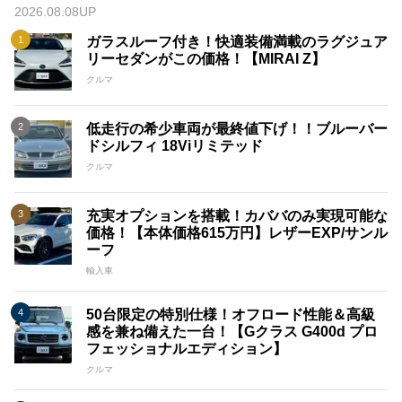
2026.08.08UP
ガラスルーフ付き！快適装備満載のラグジュア
リーセダンがこの価格！【MIRAI Z】
クルマ
低走行の希少車両が最終値下げ！！ブルーバー
ドシルフィ 18Viリミテッド
クルマ
充実オプションを搭載！カババのみ実現可能な
価格！【本体価格615万円】レザーEXP/サンル
ーフ
輸入車
50台限定の特別仕様！オフロード性能＆高級
感を兼ね備えた一台！【Gクラス G400d プロ
フェッショナルエディション】
クルマ