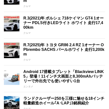
m
クルマ
R.3(2021)年 ポルシェ 718ケイマン GT4 1オー
ナー PDLS付きLEDライト ホワイト 走行17,4
00km
クルマ
R.7(2025)年 トヨタ GR86 2.4 RZ 1オーナー O
Pbrembo SACHS パールホワイト 走行3,200k
m
クルマ
Android 17搭載タブレット「Blackview LINK
5」登場！11インチ大画面と8,300mAhバッテ
リーで外出先でも使いやすい1台
エンタメ
ランドクルーザー250を三様に魅せる18インチ
軽量鍛造ホイール｢A･LAP｣3銘柄紹介
クルマ