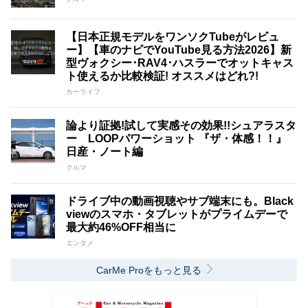
【日本正規モデルをワンソクTubeがレビュ
ー】【車のナビでYouTube見る方法2026】新
型ヴォクシー･RAV4･ハスラーでオットキャス
ト使えるか比較検証! オススメはどれ?!
カーライフ
論より証拠!試して実感その効果!!シュアラスタ
ー LOOPパワーショット 『ザ・体感！！』
日産・ノート編
クルマ
ドライブ中の動画視聴やサブ端末にも。Black
viewのスマホ・タブレットがプライムデーで
最大約46%OFF相当に
エンタメ
CarMe Proをもっと見る