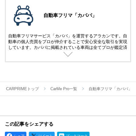
自動車フリマ「カババ」
自動車フリマサービス「カババ」を運営するアラカンです。自
動車の個人売買をプロが仲介することで安心安全な取引を実現
しています。カババに掲載されている車両は全てプロが鑑定済
み。
名義変更、陸送など面倒な手続きは全てカババが仲介します。
YouTubeなど様々な媒体で個人売買ならではのお買い得・掘り
出し車両情報をお届けします。
CARPRIMEトップ
CarMe Pro一覧
自動車フリマ「カババ」
この記事をシェアする