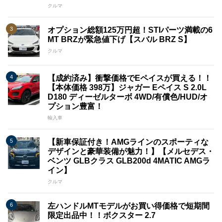
クルマ
オプション総額125万円超！STIパーツ満載の6
MT BRZが緊急値下げ【スバル BRZ S】
クルマ
【成約済み】衝撃価格でEペイスが買える！！
【本体価格 398万】ジャガー Eペイス S 2.0L
D180 ディーゼルターボ 4WD/有償色/HUD/オ
プション豊富！
輸入車
【新車保証付き！AMGラインのスポーティな
デザインと豪華装備が魅力！】【メルセデス・
ベンツ GLBクラス GLB200d 4MATIC AMGラ
イン】
クルマ
左ハンドルMTモデルがお買い得価格で短期間
限定出品中！！ボクスター 2.7