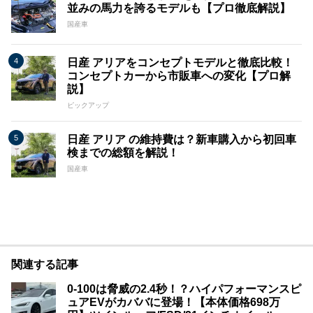
並みの馬力を誇るモデルも【プロ徹底解説】
国産車
日産 アリアをコンセプトモデルと徹底比較！
コンセプトカーから市販車への変化【プロ解
説】
ピックアップ
日産 アリア の維持費は？新車購入から初回車
検までの総額を解説！
国産車
関連する記事
0-100は脅威の2.4秒！？ハイパフォーマンスピ
ュアEVがカババに登場！【本体価格698万