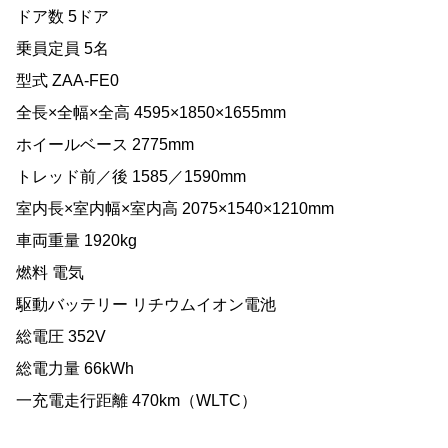
ドア数 5ドア
乗員定員 5名
型式 ZAA-FE0
全長×全幅×全高 4595×1850×1655mm
ホイールベース 2775mm
トレッド前／後 1585／1590mm
室内長×室内幅×室内高 2075×1540×1210mm
車両重量 1920kg
燃料 電気
駆動バッテリー リチウムイオン電池
総電圧 352V
総電力量 66kWh
一充電走行距離 470km（WLTC）