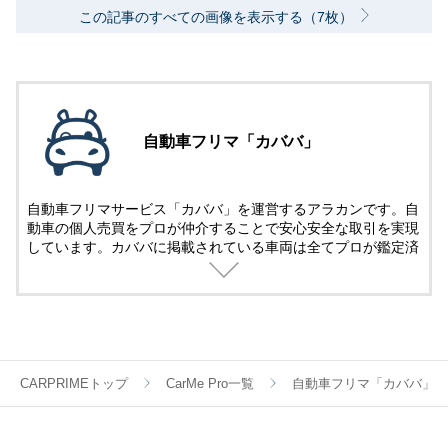
この記事のすべての画像を表示する（7枚）
自動車フリマ「カババ」
自動車フリマサービス「カババ」を運営するアラカンです。自
動車の個人売買をプロが仲介することで安心安全な取引を実現
しています。カババに掲載されている車両は全てプロが鑑定済
み。
名義変更、陸送など面倒な手続きは全てカババが仲介します。
YouTubeなど様々な媒体で個人売買ならではのお買い得・掘り
出し車両情報をお届けします。
CARPRIMEトップ
CarMe Pro一覧
自動車フリマ「カババ」