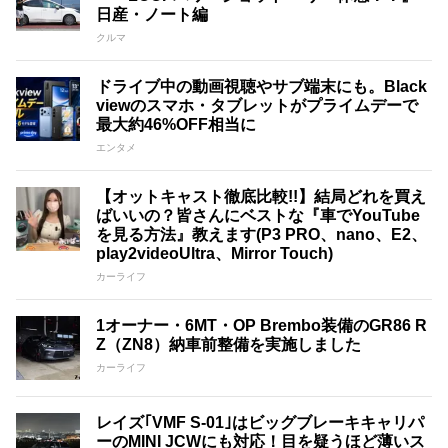
日産・ノート編
クルマ
ドライブ中の動画視聴やサブ端末にも。Black
viewのスマホ・タブレットがプライムデーで
最大約46%OFF相当に
エンタメ
【オットキャスト徹底比較!!】結局どれを買え
ばいいの？皆さんにベストな『車でYouTube
を見る方法』教えます(P3 PRO、nano、E2、
play2videoUltra、Mirror Touch)
カーライフ
1オーナー・6MT・OP Brembo装備のGR86 R
Z（ZN8）納車前整備を実施しました
カーライフ
レイズ｢VMF S-01｣はビッグブレーキキャリパ
ーのMINI JCWにも対応！目を疑うほど薄いス