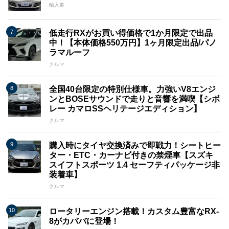
輸入車
低走行RXがお買い得価格で1か月限定で出品
中！【本体価格550万円】1ヶ月限定出品/パノ
ラマルーフ
クルマ
全国40台限定の特別仕様車。力強いV8エンジ
ンとBOSEサウンドで走りと音響を満喫【シボ
レー カマロSSヘリテージエディション】
クルマ
購入時にタイヤ交換済みで即戦力！シートヒー
ター・ETC・カーナビ付きの禁煙車【スズキ
スイフトスポーツ 1.4 セーフティパッケージ非
装着車】
クルマ
ロータリーエンジン搭載！カスタム豊富なRX-
8がカババに登場！