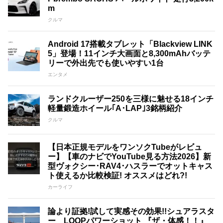
m
クルマ
Android 17搭載タブレット「Blackview LINK
5」登場！11インチ大画面と8,300mAhバッテ
リーで外出先でも使いやすい1台
エンタメ
ランドクルーザー250を三様に魅せる18インチ
軽量鍛造ホイール｢A･LAP｣3銘柄紹介
クルマ
【日本正規モデルをワンソクTubeがレビュ
ー】【車のナビでYouTube見る方法2026】新
型ヴォクシー･RAV4･ハスラーでオットキャス
ト使えるか比較検証! オススメはどれ?!
カーライフ
論より証拠!試して実感その効果!!シュアラスタ
ー LOOPパワーショット 『ザ・体感！！』