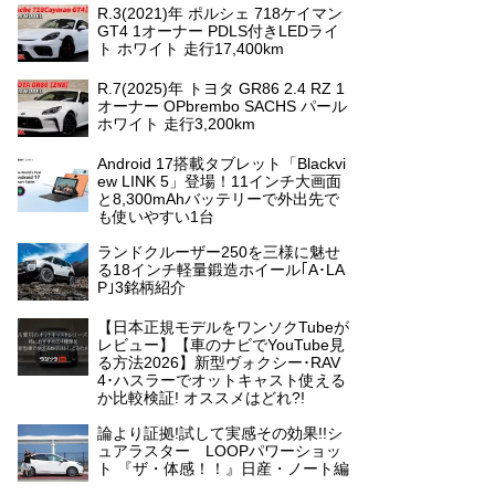
R.3(2021)年 ポルシェ 718ケイマン
GT4 1オーナー PDLS付きLEDライ
ト ホワイト 走行17,400km
R.7(2025)年 トヨタ GR86 2.4 RZ 1
オーナー OPbrembo SACHS パール
ホワイト 走行3,200km
Android 17搭載タブレット「Blackvi
ew LINK 5」登場！11インチ大画面
と8,300mAhバッテリーで外出先で
も使いやすい1台
ランドクルーザー250を三様に魅せ
る18インチ軽量鍛造ホイール｢A･LA
P｣3銘柄紹介
【日本正規モデルをワンソクTubeが
レビュー】【車のナビでYouTube見
る方法2026】新型ヴォクシー･RAV
4･ハスラーでオットキャスト使える
か比較検証! オススメはどれ?!
論より証拠!試して実感その効果!!シ
ュアラスター LOOPパワーショッ
ト 『ザ・体感！！』日産・ノート編