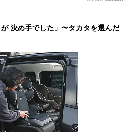
M
u
が 決め手でした」〜タカタを選んだ
t
e