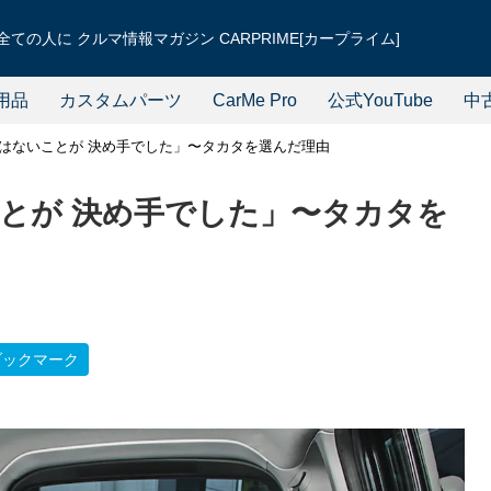
ての人に クルマ情報マガジン CARPRIME[カープライム]
用品
カスタムパーツ
CarMe Pro
公式YouTube
中
はないことが 決め手でした」〜タカタを選んだ理由
とが 決め手でした」〜タカタを
ブックマーク