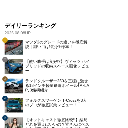
デイリーランキング
2026.08.08UP
マツダ2のグレードの違いを徹底解
説｜狙い目は特別仕様車！
【使い勝手は良好!?】ヴィッツ ハイ
ブリッドの収納スペース画像レビュ
ー
ランドクルーザー250を三様に魅せ
る18インチ軽量鍛造ホイール｢A･LA
P｣3銘柄紹介
フォルクスワーゲン T-Crossを3人
のプロが徹底試乗レビュー！
【オットキャスト徹底比較!!】結局
どれを買えばいいの？皆さんにベス