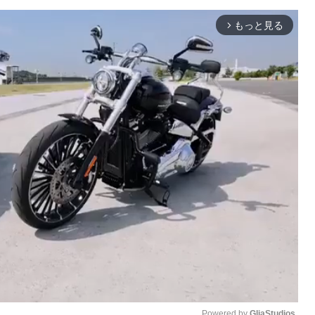
もっと見る
arrow_forward_ios
Powered by 
GliaStudios