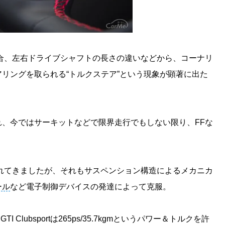
合、左右ドライブシャフトの長さの違いなどから、コーナリ
リングを取られる“トルクステア”という現象が顕著に出た
、今ではサーキットなどで限界走行でもしない限り、FFな
。
れてきましたが、それもサスペンション構造によるメカニカ
ール
など電子制御デバイスの発達によって克服。
lf GTI Clubsportは265ps/35.7kgmというパワー＆トルクを許