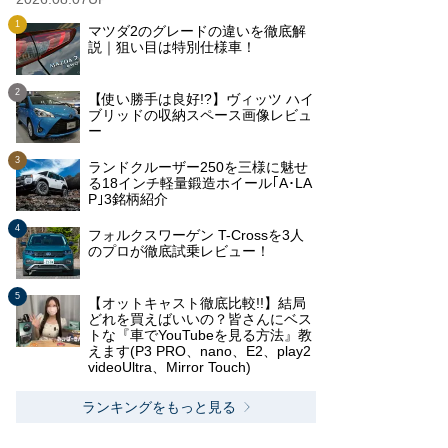
マツダ2のグレードの違いを徹底解
説｜狙い目は特別仕様車！
【使い勝手は良好!?】ヴィッツ ハイ
ブリッドの収納スペース画像レビュ
ー
ランドクルーザー250を三様に魅せ
る18インチ軽量鍛造ホイール｢A･LA
P｣3銘柄紹介
フォルクスワーゲン T-Crossを3人
のプロが徹底試乗レビュー！
【オットキャスト徹底比較!!】結局
どれを買えばいいの？皆さんにベス
トな『車でYouTubeを見る方法』教
えます(P3 PRO、nano、E2、play2
videoUltra、Mirror Touch)
ランキングをもっと見る