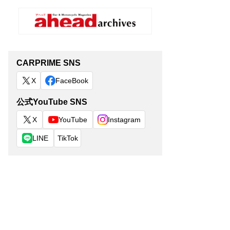
CARPRIME SNS
X
FaceBook
公式YouTube SNS
X
YouTube
Instagram
LINE
TikTok