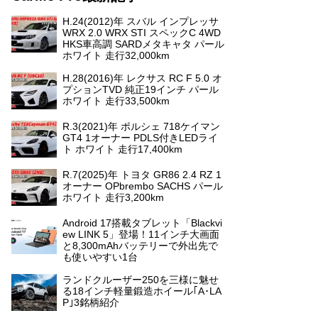
H.24(2012)年 スバル インプレッサ
WRX 2.0 WRX STI スペックC 4WD
HKS車高調 SARDメタキャタ パール
ホワイト 走行32,000km
H.28(2016)年 レクサス RC F 5.0 オ
プションTVD 純正19インチ パール
ホワイト 走行33,500km
R.3(2021)年 ポルシェ 718ケイマン
GT4 1オーナー PDLS付きLEDライ
ト ホワイト 走行17,400km
R.7(2025)年 トヨタ GR86 2.4 RZ 1
オーナー OPbrembo SACHS パール
ホワイト 走行3,200km
Android 17搭載タブレット「Blackvi
ew LINK 5」登場！11インチ大画面
と8,300mAhバッテリーで外出先で
も使いやすい1台
ランドクルーザー250を三様に魅せ
る18インチ軽量鍛造ホイール｢A･LA
P｣3銘柄紹介