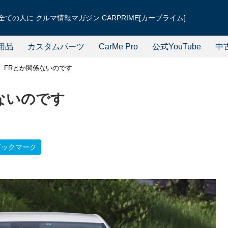
ての人に クルマ情報マガジン CARPRIME[カープライム]
用品
カスタムパーツ
CarMe Pro
公式YouTube
中
、FRとか関係ないのです
ないのです
ブックマーク