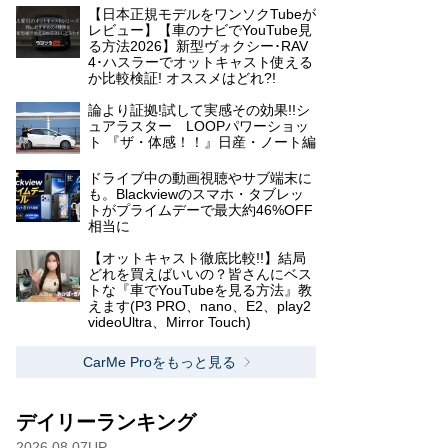
【日本正規モデルをワンソクTubeが
レビュー】【車のナビでYouTube見
る方法2026】新型ヴォクシー･RAV
4･ハスラーでオットキャスト使える
か比較検証! オススメはどれ?!
論より証拠!試して実感その効果!!シ
ュアラスター LOOPパワーショッ
ト 『ザ・体感！！』日産・ノート編
ドライブ中の動画視聴やサブ端末に
も。Blackviewのスマホ・タブレッ
トがプライムデーで最大約46%OFF
相当に
【オットキャスト徹底比較!!】結局
どれを買えばいいの？皆さんにベス
トな『車でYouTubeを見る方法』教
えます(P3 PRO、nano、E2、play2
videoUltra、Mirror Touch)
CarMe Proをもっと見る
デイリーランキング
2026.08.07UP