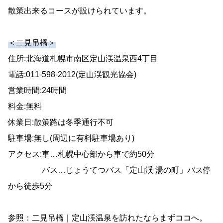
散策出来るコースが設けられています。
＜二見吊橋＞
住所:北海道札幌市南区定山渓温泉西4丁目
電話:011-598-2012(定山渓観光協会)
営業時間:24時間
料金:無料
休業日:散策路は冬季通行不可
駐車場:無し(周辺に有料駐車場あり)
アクセス:車…札幌中心部から車で約50分
バス…じょうてつバス「定山渓 湯の町」バス停
から徒歩5分
参照：二見吊橋｜定山渓温泉を訪れたならまずココへ。