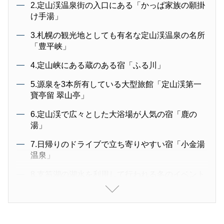
2.定山渓温泉街の入口にある「かっぱ家族の願掛
け手湯」
3.札幌の観光地としても有名な定山渓温泉の名所
「豊平峡」
4.定山峡にある蔵のある宿「ふる川」
5.源泉を3本所有している大型旅館「定山渓第一
寶亭留 翠山亭」
6.定山渓で広々とした大浴場が人気の宿「鹿の
湯」
7.日帰りのドライブで立ち寄りやすい宿「小金湯
温泉」
8.支笏湖の湖水を利用して行われる冬のイベント
「支笏湖氷濤まつり」
9.定山渓の人気ランチ「ONSEN食堂」