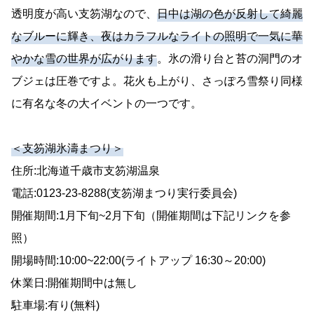
透明度が高い支笏湖なので、
日中は湖の色が反射して綺麗
なブルーに輝き、夜はカラフルなライトの照明で一気に華
やかな雪の世界が広がります
。氷の滑り台と苔の洞門のオ
ブジェは圧巻ですよ。花火も上がり、さっぽろ雪祭り同様
に有名な冬の大イベントの一つです。
＜支笏湖氷濤まつり＞
住所:北海道千歳市支笏湖温泉
電話:0123-23-8288(支笏湖まつり実行委員会)
開催期間:1月下旬~2月下旬（開催期間は下記リンクを参
照）
開場時間:10:00~22:00(ライトアップ 16:30～20:00)
休業日:開催期間中は無し
駐車場:有り(無料)