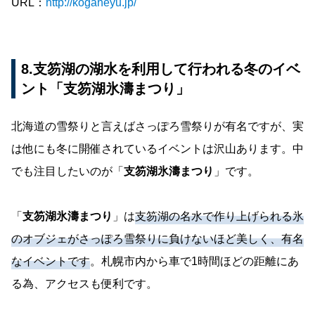
URL：
http://koganeyu.jp/
8.支笏湖の湖水を利用して行われる冬のイベ
ント「支笏湖氷濤まつり」
北海道の雪祭りと言えばさっぽろ雪祭りが有名ですが、実
は他にも冬に開催されているイベントは沢山あります。中
でも注目したいのが「
支笏湖氷濤まつり
」です。
「
支笏湖氷濤まつり
」は
支笏湖の名水で作り上げられる氷
のオブジェがさっぽろ雪祭りに負けないほど美しく、有名
なイベントです
。札幌市内から車で1時間ほどの距離にあ
る為、アクセスも便利です。