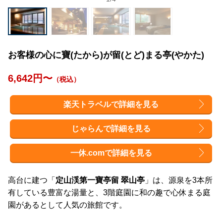
お客様の心に寶(たから)が留(とど)まる亭(やかた)
6,642円〜
（税込）
楽天トラベルで詳細を見る
じゃらんで詳細を見る
一休.comで詳細を見る
高台に建つ「
定山渓第一寶亭留 翠山亭
」は、源泉を3本所
有している豊富な湯量と、3階庭園に和の趣で心休まる庭
園があるとして人気の旅館です。