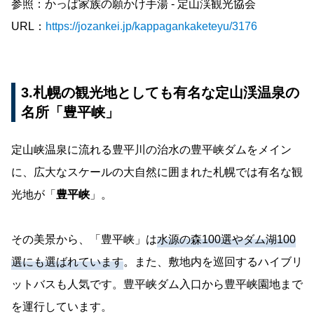
参照：かっぱ家族の願かけ手湯 - 定山渓観光協会
URL：
https://jozankei.jp/kappagankaketeyu/3176
3.札幌の観光地としても有名な定山渓温泉の
名所「豊平峡」
定山峡温泉に流れる豊平川の治水の豊平峡ダムをメイン
に、広大なスケールの大自然に囲まれた札幌では有名な観
光地が「
豊平峡
」。
その美景から、「豊平峡」は
水源の森100選やダム湖100
選にも選ばれています
。また、敷地内を巡回するハイブリ
ットバスも人気です。豊平峡ダム入口から豊平峡園地まで
を運行しています。