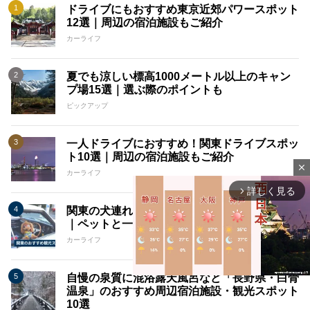
ドライブにもおすすめ東京近郊パワースポット
12選｜周辺の宿泊施設もご紹介
カーライフ
夏でも涼しい標高1000メートル以上のキャン
プ場15選｜選ぶ際のポイントも
ピックアップ
一人ドライブにおすすめ！関東ドライブスポッ
ト10選｜周辺の宿泊施設もご紹介
close
カーライフ
詳しく見る
arrow_forward_ios
関東の犬連れOKのおすすめ観光スポット11選
｜ペットと一緒におでかけ&ドライブ！
カーライフ
自慢の泉質に混浴露天風呂など「長野県・白骨
温泉」のおすすめ周辺宿泊施設・観光スポット
10選