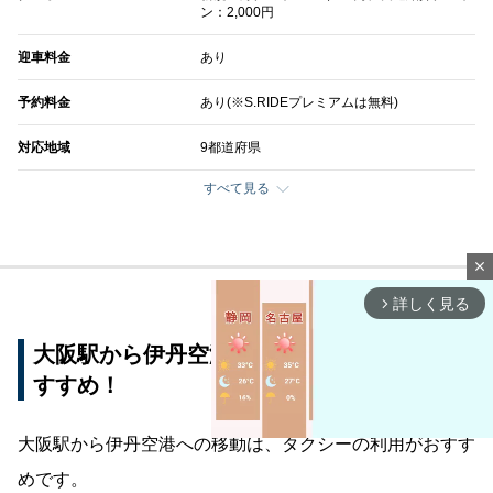
ン：2,000円
迎車料金
あり
予約料金
あり(※S.RIDEプレミアムは無料)
対応地域
9都道府県
すべて見る
close
詳しく見る
arrow_forward_ios
大阪駅から伊丹空港への移動はタクシーがお
すすめ！
大阪駅から伊丹空港への移動は、タクシーの利用がおすす
めです。