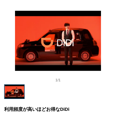
1
/
1
利用頻度が高いほどお得なDiDi