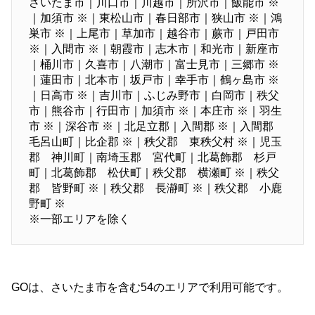
さいたま市｜川口市｜川越市｜所沢市｜飯能市 ※
｜加須市 ※｜東松山市｜春日部市｜狭山市 ※｜鴻
巣市 ※｜上尾市｜草加市｜越谷市｜蕨市｜戸田市
※｜入間市 ※｜朝霞市｜志木市｜和光市｜新座市
｜桶川市｜久喜市｜八潮市｜富士見市｜三郷市 ※
｜蓮田市｜北本市｜坂戸市｜幸手市｜鶴ヶ島市 ※
｜日高市 ※｜吉川市｜ふじみ野市｜白岡市｜秩父
市｜熊谷市｜行田市｜加須市 ※｜本庄市 ※｜羽生
市 ※｜深谷市 ※｜北足立郡｜入間郡 ※｜入間郡
毛呂山町｜比企郡 ※｜秩父郡 東秩父村 ※｜児玉
郡 神川町｜南埼玉郡 宮代町｜北葛飾郡 杉戸
町｜北葛飾郡 松伏町｜秩父郡 横瀬町 ※｜秩父
郡 皆野町 ※｜秩父郡 長瀞町 ※｜秩父郡 小鹿
野町 ※
※一部エリアを除く
GOは、さいたま市を含む54のエリアで利用可能です。