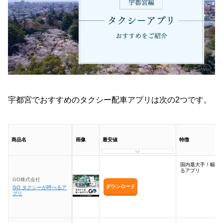
宇都宮でおすすめのタクシー配車アプリは次の2つです。
商品名
画像
最安値
特徴
国内最大手！幅広
るアプリ
GO株式会社
ダウンロード
GO タクシーが呼べるア
プリ