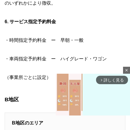
のいずれかにより徴収。
6. サービス指定予約料金
・時間指定予約料金 ー 早朝・一般
・車両指定予約料金 ー ハイグレード・ワゴン
close
（事業所ごとに設定）
詳しく見る
arrow_forward_ios
B地区
B地区のエリア