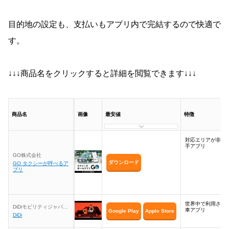
目的地の設定も、支払いもアプリ内で完結するので快適で
す。
↓↓↓商品名をクリックすると詳細を閲覧できます↓↓↓
商品名
画像
最安値
特徴
対応エリアが非常
手アプリ
GO株式会社
ダウンロード
GO タクシーが呼べるア
プリ
世界中で利用され
DiDiモビリティジャパン
車アプリ
Google Play
Apple Store
株式会社
DiDi