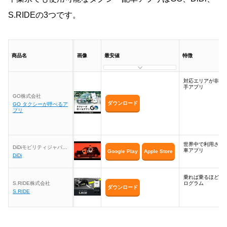
S.RIDEの3つです。
商品名
画像
最安値
特徴
対応エリアが非常
手アプリ
GO株式会社
ダウンロード
GO タクシーが呼べるア
プリ
世界中で利用され
DiDiモビリティジャパン
車アプリ
Google Play
Apple Store
株式会社
DiDi
乗れば乗るほどお
S.RIDE株式会社
ログラム
ダウンロード
S.RIDE