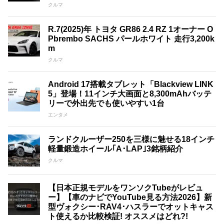
クルマ
R.7(2025)年 トヨタ GR86 2.4 RZ 1オーナー O
Pbrembo SACHS パールホワイト 走行3,200k
m
クルマ
Android 17搭載タブレット「Blackview LINK
5」登場！11インチ大画面と8,300mAhバッテ
リーで外出先でも使いやすい1台
エンタメ
ランドクルーザー250を三様に魅せる18インチ
軽量鍛造ホイール｢A･LAP｣3銘柄紹介
クルマ
【日本正規モデルをワンソクTubeがレビュ
ー】【車のナビでYouTube見る方法2026】新
型ヴォクシー･RAV4･ハスラーでオットキャス
ト使えるか比較検証! オススメはどれ?!