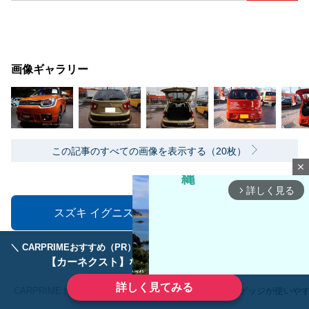
画像ギャラリー
この記事のすべての画像を表示する（20枚）
close
詳しく見る
arrow_forward_ios
スズキ イグニスの中古車を見てみる
PR
＼ CARPRIMEおすすめ（PR） ／
ディーラーで手放すのはもったいない！
【カーネクスト】ならどんなクルマも高価買取
詳しく見てみる
CARPRIMEトップ
スズキ
イグニス
ラゲッジが使いや