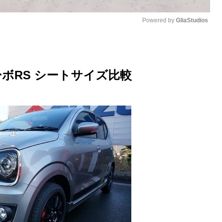
Powered by 
GliaStudios
M
u
ボRS シートサイズ比較
t
e