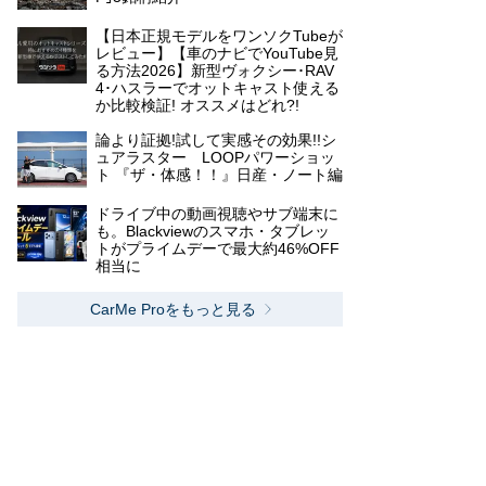
【日本正規モデルをワンソクTubeが
レビュー】【車のナビでYouTube見
る方法2026】新型ヴォクシー･RAV
4･ハスラーでオットキャスト使える
か比較検証! オススメはどれ?!
論より証拠!試して実感その効果!!シ
ュアラスター LOOPパワーショッ
ト 『ザ・体感！！』日産・ノート編
ドライブ中の動画視聴やサブ端末に
も。Blackviewのスマホ・タブレッ
トがプライムデーで最大約46%OFF
相当に
CarMe Proをもっと見る