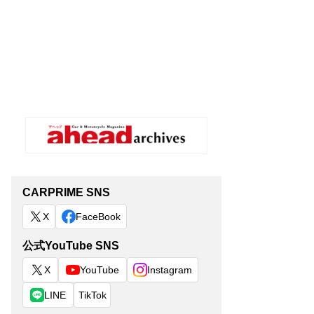
CARPRIME SNS
X
FaceBook
公式YouTube SNS
X
YouTube
Instagram
LINE
TikTok