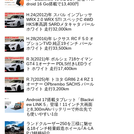
droid 16 Go搭載で13,400円
H.24(2012)年 スバル インプレッサ
WRX 2.0 WRX STI スペックC 4WD
HKS車高調 SARDメタキャタ パール
ホワイト 走行32,000km
H.28(2016)年 レクサス RC F 5.0 オ
プションTVD 純正19インチ パール
ホワイト 走行33,500km
R.3(2021)年 ポルシェ 718ケイマン
GT4 1オーナー PDLS付きLEDライ
ト ホワイト 走行17,400km
R.7(2025)年 トヨタ GR86 2.4 RZ 1
オーナー OPbrembo SACHS パール
ホワイト 走行3,200km
Android 17搭載タブレット「Blackvi
ew LINK 5」登場！11インチ大画面
と8,300mAhバッテリーで外出先で
も使いやすい1台
ランドクルーザー250を三様に魅せ
る18インチ軽量鍛造ホイール｢A･LA
P｣3銘柄紹介