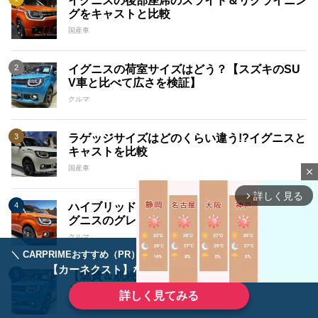
イグニスの後部座席のスライド＆リクライニン
グをキャストと比較
国産車
イグニスの荷室サイズはどう？【スズキのSU
V車と比べて広さを検証】
クルマ
ラゲッジサイズはどのくらい違う!?イグニスと
キャストを比較
国産車
close
詳しく見る
arrow_forward_ios
ハイブリッドMZとMXの外装の3つの違い。イ
グニスのグレード選び
クルマ
＼ CARPRIMEおすすめ（PR） ／
ディーラーで手放すのはもったいない！
【カーネクスト】ならどんなクルマも高価買取
【燃費＆航続可能距離はどっちが良い？】イグ
ニスとキャスト比較
詳しく見てみる
国産車