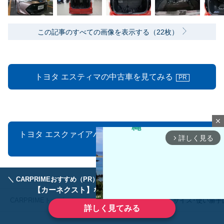
この記事のすべての画像を表示する（22枚）
トヨタ エスティマの中古車を見てみる
PR
close
トヨタ エスクァイアハイブリッドの中古車を見てみ
詳しく見る
arrow_forward_ios
る
PR
＼ CARPRIMEおすすめ（PR） ／
ディーラーで手放すのはもったいない！
【カーネクスト】ならどんなクルマも高価買取
CARPRIMEトップ
トヨタ
エスティマ
サイズ･使い勝
詳しく見てみる