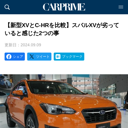
【新型XVとC-HRを比較】スバルXVが劣って
いると感じた2つの事
更新日：2024.09.09
シェア
ツイート
ブックマーク