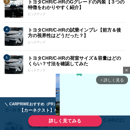
トヨタCHR/C-HRのGグレードの内装【３つの
特徴をわかりやすく紹介】
ピックアップ
トヨタCHR/C-HRの試乗インプレ【前方＆後
方の視界性はどうだった？】
ピックアップ
トヨタCHR/C-HRの荷室サイズ＆容量はどの
くらい？寸法を確認してみた
close
ピックアップ
詳しく見る
arrow_forward_ios
＼ CARPRIMEおすすめ（PR） ／
ディーラーで手放すのはもったいない！
Ｃ−ＨＲ他の口コミ記事
【カーネクスト】ならどんなクルマも高価買取
一般のドライバーに聞いた！トヨタ C-HRの口
詳しく見てみる
コミ(評価・評判)まとめ