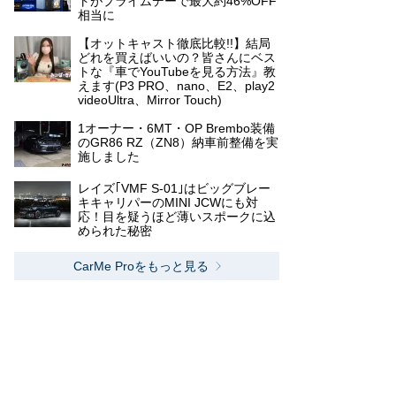
トがプライムデーで最大約46%OFF
相当に
【オットキャスト徹底比較!!】結局
どれを買えばいいの？皆さんにベス
トな『車でYouTubeを見る方法』教
えます(P3 PRO、nano、E2、play2
videoUltra、Mirror Touch)
1オーナー・6MT・OP Brembo装備
のGR86 RZ（ZN8）納車前整備を実
施しました
レイズ｢VMF S-01｣はビッグブレー
キキャリパーのMINI JCWにも対
応！目を疑うほど薄いスポークに込
められた秘密
CarMe Proをもっと見る