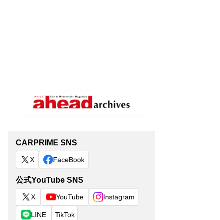
CARPRIME SNS
X
FaceBook
公式YouTube SNS
X
YouTube
Instagram
LINE
TikTok