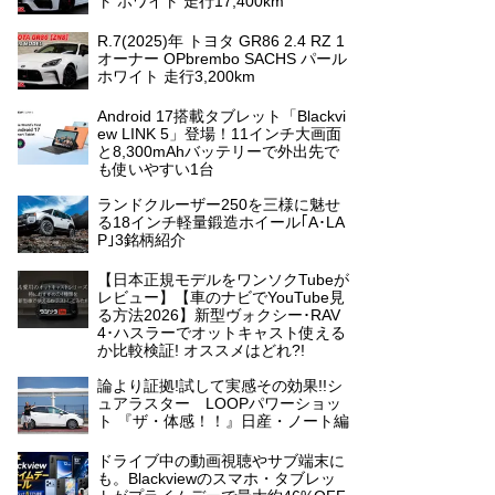
ト ホワイト 走行17,400km
R.7(2025)年 トヨタ GR86 2.4 RZ 1
オーナー OPbrembo SACHS パール
ホワイト 走行3,200km
Android 17搭載タブレット「Blackvi
ew LINK 5」登場！11インチ大画面
と8,300mAhバッテリーで外出先で
も使いやすい1台
ランドクルーザー250を三様に魅せ
る18インチ軽量鍛造ホイール｢A･LA
P｣3銘柄紹介
【日本正規モデルをワンソクTubeが
レビュー】【車のナビでYouTube見
る方法2026】新型ヴォクシー･RAV
4･ハスラーでオットキャスト使える
か比較検証! オススメはどれ?!
論より証拠!試して実感その効果!!シ
ュアラスター LOOPパワーショッ
ト 『ザ・体感！！』日産・ノート編
ドライブ中の動画視聴やサブ端末に
も。Blackviewのスマホ・タブレッ