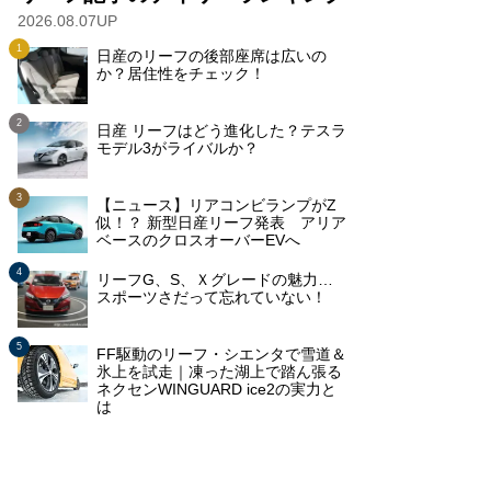
2026.08.07UP
日産のリーフの後部座席は広いの
か？居住性をチェック！
日産 リーフはどう進化した？テスラ
モデル3がライバルか？
【ニュース】リアコンビランプがZ
似！？ 新型日産リーフ発表 アリア
ベースのクロスオーバーEVへ
リーフG、S、Ｘグレードの魅力…
スポーツさだって忘れていない！
FF駆動のリーフ・シエンタで雪道＆
氷上を試走｜凍った湖上で踏ん張る
ネクセンWINGUARD ice2の実力と
は