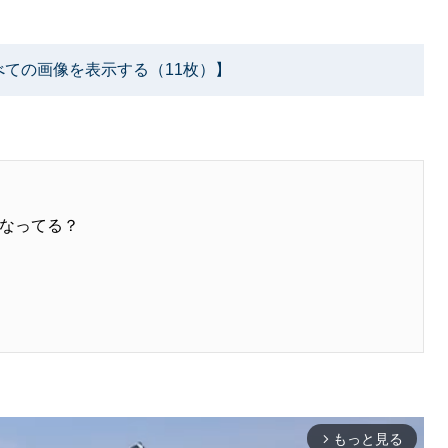
べての画像を表示する（11枚）】
なってる？
もっと見る
arrow_forward_ios