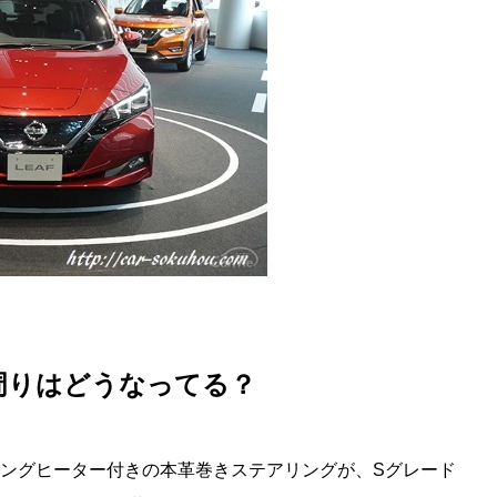
M
u
t
e
周りはどうなってる？
リングヒーター付きの本革巻きステアリングが、Sグレード