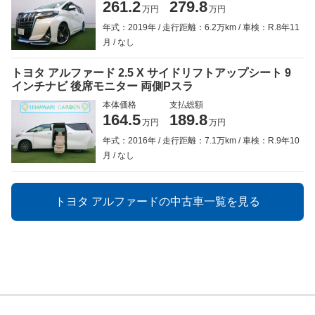
261.2
279.8
万円
万円
年式：2019年
走行距離：6.2万km
車検：R.8年11
月
なし
トヨタ アルファード 2.5 X サイドリフトアップシート 9
インチナビ 後席モニター 両側Pスラ
本体価格
支払総額
164.5
189.8
万円
万円
年式：2016年
走行距離：7.1万km
車検：R.9年10
月
なし
トヨタ アルファードの中古車一覧を見る