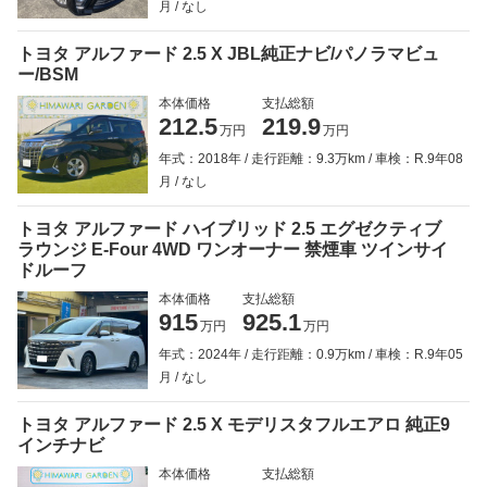
月
なし
トヨタ アルファード 2.5 X JBL純正ナビ/パノラマビュ
ー/BSM
本体価格
支払総額
212.5
219.9
万円
万円
年式：2018年
走行距離：9.3万km
車検：R.9年08
月
なし
トヨタ アルファード ハイブリッド 2.5 エグゼクティブ
ラウンジ E-Four 4WD ワンオーナー 禁煙車 ツインサイ
ドルーフ
本体価格
支払総額
915
925.1
万円
万円
年式：2024年
走行距離：0.9万km
車検：R.9年05
月
なし
トヨタ アルファード 2.5 X モデリスタフルエアロ 純正9
インチナビ
本体価格
支払総額