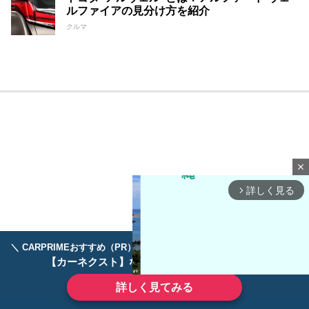
ルファイアの見分け方を紹介
クルマ
close
詳しく見る
arrow_forward_ios
＼ CARPRIMEおすすめ（PR） ／
ディーラーで手放すのはもったいない！
【カーネクスト】ならどんなクルマも高価買取
詳しく見てみる