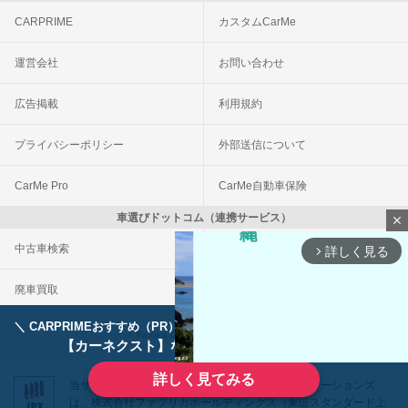
CARPRIME
カスタムCarMe
運営会社
お問い合わせ
広告掲載
利用規約
プライバシーポリシー
外部送信について
CarMe Pro
CarMe自動車保険
車選びドットコム（連携サービス）
close
中古車検索
車買取一括査定
詳しく見る
arrow_forward_ios
廃車買取
事故車買取
＼ CARPRIMEおすすめ（PR） ／
ディーラーで手放すのはもったいない！
© Fabrica Communications Co., LTD.
【カーネクスト】ならどんなクルマも高価買取
詳しく見てみる
当サイトを運営する株式会社ファブリカコミュニケーションズ
は、株式会社ファブリカホールディングス（東証スタンダード上