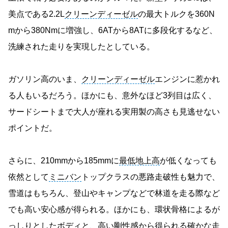
美点である2.2L
クリーンディーゼル
の最大トルクを360N
mから380Nmに増強し、6ATから8ATに多段化するなど、
洗練された走りを実現したとしている。
ガソリン高のいま、
クリーンディーゼル
エンジンに惹かれ
る人もいるだろう。ほかにも、意外なほど3列目は広く、
サードシートまで大人が座れる実用製の高さも見逃せない
ポイントだ。
さらに、210mmから185mmに
最低地上高
が低くなっても
依然として
ミニバン
トップクラスの悪路走破性も魅力で、
雪道はもちろん、登山やキャンプなどで林道を走る際など
でも高い安心感が得られる。ほかにも、環状骨格によるが
っしりとしたボディと、高い剛性感から得られる確かな走