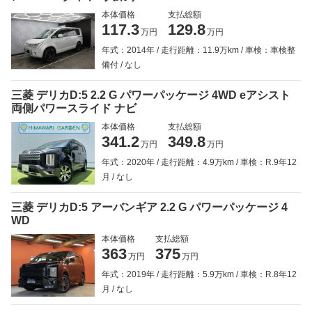
本体価格
支払総額
117.3
129.8
万円
万円
年式：2014年
走行距離：11.9万km
車検：車検整
備付
なし
三菱 デリカD:5 2.2 G パワーパッケージ 4WD eアシスト
両側パワースライド ナビ
本体価格
支払総額
341.2
349.8
万円
万円
年式：2020年
走行距離：4.9万km
車検：R.9年12
月
なし
三菱 デリカD:5 アーバンギア 2.2 G パワーパッケージ 4
WD
本体価格
支払総額
363
375
万円
万円
年式：2019年
走行距離：5.9万km
車検：R.8年12
月
なし