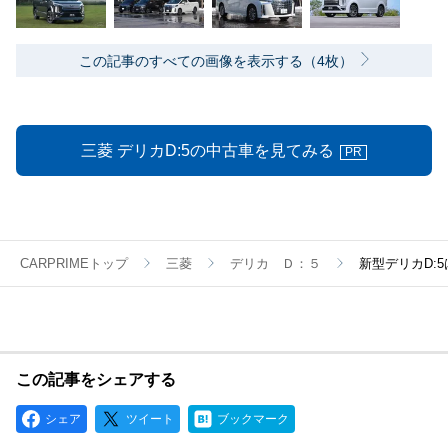
この記事のすべての画像を表示する（4枚）
三菱 デリカD:5の中古車を見てみる
PR
CARPRIMEトップ
三菱
デリカ Ｄ：５
新型デリカD:
この記事をシェアする
シェア
ツイート
ブックマーク