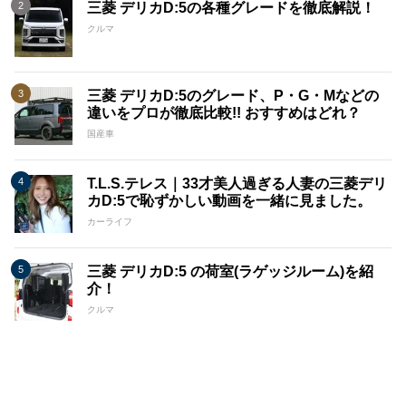
三菱 デリカD:5の各種グレードを徹底解説！
クルマ
三菱 デリカD:5のグレード、P・G・Mなどの
違いをプロが徹底比較!! おすすめはどれ？
国産車
T.L.S.テレス｜33才美人過ぎる人妻の三菱デリ
カD:5で恥ずかしい動画を一緒に見ました。
カーライフ
三菱 デリカD:5 の荷室(ラゲッジルーム)を紹
介！
クルマ