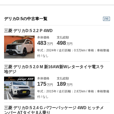
デリカD:5の中古車一覧
PR
三菱 デリカD:5 2.2 P 4WD
本体価格
支払総額
483
498
万円
万円
年式：2024年
走行距離：0.5万km
車検：車検整備
付
なし
三菱 デリカD:5 2.0 M 新16AW新Wレタータイヤ電スラ
地デジ
本体価格
支払総額
175
189
万円
万円
年式：2015年
走行距離：2.8万km
車検：車検整備
付
なし
三菱 デリカD:5 2.4 G パワーパッケージ 4WD ヒッチメ
ンバー ATタイヤ 8人乗り