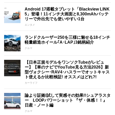
Android 17搭載タブレット「Blackview LINK
5」登場！11インチ大画面と8,300mAhバッテ
リーで外出先でも使いやすい1台
エンタメ
ランドクルーザー250を三様に魅せる18インチ
軽量鍛造ホイール｢A･LAP｣3銘柄紹介
クルマ
【日本正規モデルをワンソクTubeがレビュ
ー】【車のナビでYouTube見る方法2026】新
型ヴォクシー･RAV4･ハスラーでオットキャス
ト使えるか比較検証! オススメはどれ?!
カーライフ
論より証拠!試して実感その効果!!シュアラスタ
ー LOOPパワーショット 『ザ・体感！！』
日産・ノート編
クルマ