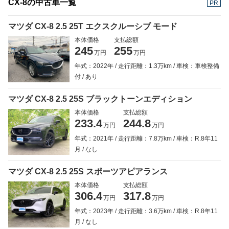
CX-8の中古車一覧
PR
マツダ CX-8 2.5 25T エクスクルーシブ モード
本体価格
支払総額
245
255
万円
万円
年式：2022年
走行距離：1.3万km
車検：車検整備
付
あり
マツダ CX-8 2.5 25S ブラックトーンエディション
本体価格
支払総額
233.4
244.8
万円
万円
年式：2021年
走行距離：7.8万km
車検：R.8年11
月
なし
マツダ CX-8 2.5 25S スポーツアピアランス
本体価格
支払総額
306.4
317.8
万円
万円
年式：2023年
走行距離：3.6万km
車検：R.8年11
月
なし