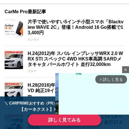
CarMe Pro最新記事
片手で使いやすい5インチ小型スマホ「Blackv
iew WAVE 2C」登場！Android 16 Go搭載で1
3,400円
エンタメ
H.24(2012)年 スバル インプレッサWRX 2.0 W
RX STI スペックC 4WD HKS車高調 SARDメ
タキャタ パールホワイト 走行32,000km
close
クルマ
詳しく見る
arrow_forward_ios
H.28(2016)年 レクサス RC F 5.0 オプションT
VD 純正19インチ パールホワイト 走行33,500k
m
＼ CARPRIMEおすすめ（PR） ／
クルマ
ディーラーで手放すのはもったいない！
【カーネクスト】ならどんなクルマも高価買取
R.3(2021)年 ポルシェ 718ケイマン GT4 1オー
詳しく見てみる
ナー PDLS付きLEDライト ホワイト 走行17,4
00km