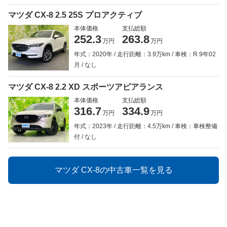
マツダ CX-8 2.5 25S プロアクティブ
本体価格
支払総額
252.3
263.8
万円
万円
年式：2020年
走行距離：3.9万km
車検：R.9年02
月
なし
マツダ CX-8 2.2 XD スポーツアピアランス
本体価格
支払総額
316.7
334.9
万円
万円
年式：2023年
走行距離：4.5万km
車検：車検整備
付
なし
マツダ CX-8の中古車一覧を見る