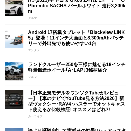
R.7(2025)年 トヨタ GR86 2.4 RZ 1オーナー O
Pbrembo SACHS パールホワイト 走行3,200k
m
クルマ
Android 17搭載タブレット「Blackview LINK
5」登場！11インチ大画面と8,300mAhバッテ
リーで外出先でも使いやすい1台
エンタメ
ランドクルーザー250を三様に魅せる18インチ
軽量鍛造ホイール｢A･LAP｣3銘柄紹介
クルマ
【日本正規モデルをワンソクTubeがレビュ
ー】【車のナビでYouTube見る方法2026】新
型ヴォクシー･RAV4･ハスラーでオットキャス
ト使えるか比較検証! オススメはどれ?!
カーライフ
論より証拠!試して実感その効果!!シュアラスタ