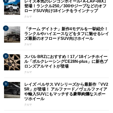
レイズ本気のレンコンホイール｢A-LAP-08X｣
登場！ランクル250／300やジープなどのオフ
ロードSUV向け18インチをラインナップ
クルマ
「チーム デイトナ」新作4モデルを一挙紹介！
ランクルやハイエースなどをタフに魅せるレイ
ズ最新のオフロードSUV向けホイール
クルマ
スバル BRZにおすすめ！17／18インチホイー
ル「ボルクレーシングCE28N-plus」に新色ブ
ロンズアルマイトが登場
クルマ
レイズ ベルサス VVシリーズから最新作「VV2
5R」が登場！ アルファード／ヴェルファイア
や輸入SUVにもマッチする豪華絢爛なスポー
ツホイール
クルマ