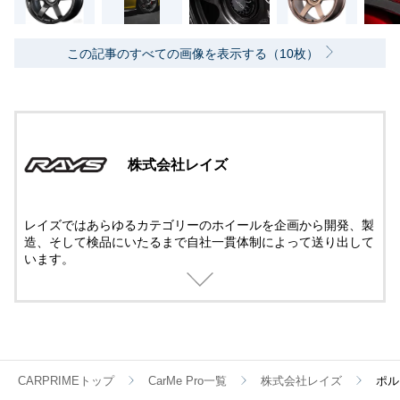
この記事のすべての画像を表示する（10枚）
株式会社レイズ
レイズではあらゆるカテゴリーのホイールを企画から開発、製
造、そして検品にいたるまで自社一貫体制によって送り出して
います。
過酷な条件で戦うレースホイールも、パフォーマンスを究めた
鍛造ホイールも、ストリートで華やかに輝く鋳造ホイールも、
すべてに最新のテクノロジーとメイドbyレイズの誇りが注がれ
ているのです。
CARPRIMEトップ
CarMe Pro一覧
株式会社レイズ
ポル