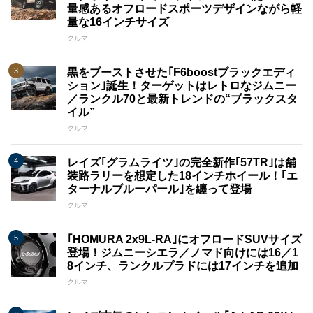
量感あるオフロードスポーツデザインながら軽
量な16インチサイズ
クルマ
黒をブーストさせた｢F6boostブラックエディ
ション｣誕生！ターゲットはレトロなジムニー
／ランクル70と最新トレンドの“ブラックスタ
イル”
クルマ
レイズ｢グラムライツ｣の完全新作｢57TR｣は舗
装路ラリーを想定した18インチホイール！｢エ
ターナルブルーパール｣を纏って登場
クルマ
｢HOMURA 2x9L​​-RA｣にオフロードSUVサイズ
登場！ジムニーシエラ／ノマド向けには16／1
8インチ、ランクルプラドには17インチを追加
クルマ