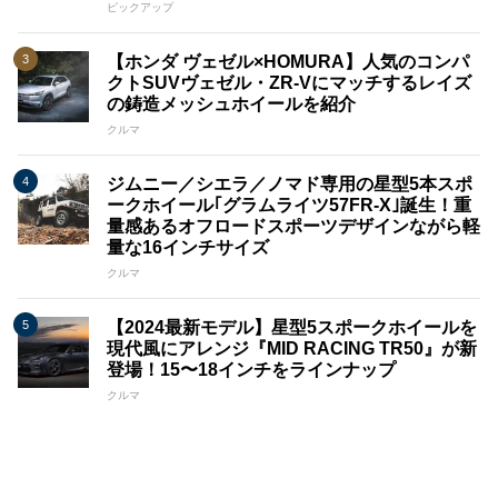
ピックアップ
【ホンダ ヴェゼル×HOMURA】人気のコンパ
クトSUVヴェゼル・ZR-Vにマッチするレイズ
の鋳造メッシュホイールを紹介
クルマ
ジムニー／シエラ／ノマド専用の星型5本スポ
ークホイール｢グラムライツ57FR-X｣誕生！重
量感あるオフロードスポーツデザインながら軽
量な16インチサイズ
クルマ
【2024最新モデル】星型5スポークホイールを
現代風にアレンジ『MID RACING TR50』が新
登場！15〜18インチをラインナップ
クルマ