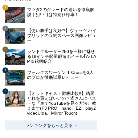
マツダ2のグレードの違いを徹底解
説｜狙い目は特別仕様車！
【使い勝手は良好!?】ヴィッツ ハイ
ブリッドの収納スペース画像レビュ
ー
ランドクルーザー250を三様に魅せ
る18インチ軽量鍛造ホイール｢A･LA
P｣3銘柄紹介
フォルクスワーゲン T-Crossを3人
のプロが徹底試乗レビュー！
【オットキャスト徹底比較!!】結局
どれを買えばいいの？皆さんにベス
トな『車でYouTubeを見る方法』教
えます(P3 PRO、nano、E2、play2
videoUltra、Mirror Touch)
ランキングをもっと見る