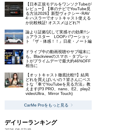
【日本正規モデルをワンソクTubeが
レビュー】【車のナビでYouTube見
る方法2026】新型ヴォクシー･RAV
4･ハスラーでオットキャスト使える
か比較検証! オススメはどれ?!
論より証拠!試して実感その効果!!シ
ュアラスター LOOPパワーショッ
ト 『ザ・体感！！』日産・ノート編
ドライブ中の動画視聴やサブ端末に
も。Blackviewのスマホ・タブレッ
トがプライムデーで最大約46%OFF
相当に
【オットキャスト徹底比較!!】結局
どれを買えばいいの？皆さんにベス
トな『車でYouTubeを見る方法』教
えます(P3 PRO、nano、E2、play2
videoUltra、Mirror Touch)
CarMe Proをもっと見る
デイリーランキング
2026.08.07UP