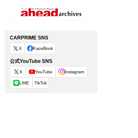
CARPRIME SNS
X
FaceBook
公式YouTube SNS
X
YouTube
Instagram
LINE
TikTok