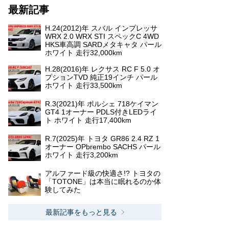
最新記事
H.24(2012)年 スバル インプレッサ
WRX 2.0 WRX STI スペックC 4WD
HKS車高調 SARDメタキャタ パール
ホワイト 走行32,000km
H.28(2016)年 レクサス RC F 5.0 オ
プションTVD 純正19インチ パール
ホワイト 走行33,500km
R.3(2021)年 ポルシェ 718ケイマン
GT4 1オーナー PDLS付きLEDライ
ト ホワイト 走行17,400km
R.7(2025)年 トヨタ GR86 2.4 RZ 1
オーナー OPbrembo SACHS パール
ホワイト 走行3,200km
アルファード級の快適さ!? トヨタの
「TOTONE」は本当に眠れるのか体
験してみた
最新記事をもっと見る