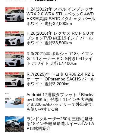
H.24(2012)年 スバル インプレッサ
WRX 2.0 WRX STI スペックC 4WD
HKS車高調 SARDメタキャタ パール
ホワイト 走行32,000km
H.28(2016)年 レクサス RC F 5.0 オ
プションTVD 純正19インチ パール
ホワイト 走行33,500km
R.3(2021)年 ポルシェ 718ケイマン
GT4 1オーナー PDLS付きLEDライ
ト ホワイト 走行17,400km
R.7(2025)年 トヨタ GR86 2.4 RZ 1
オーナー OPbrembo SACHS パール
ホワイト 走行3,200km
Android 17搭載タブレット「Blackvi
ew LINK 5」登場！11インチ大画面
と8,300mAhバッテリーで外出先で
も使いやすい1台
ランドクルーザー250を三様に魅せ
る18インチ軽量鍛造ホイール｢A･LA
P｣3銘柄紹介