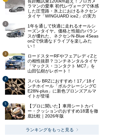
長距離試乗1200km超え！プロカメ
ラマンの愛車 初代レヴォーグで体感
した圧雪路・氷上におけるネクセン
タイヤ「WINGUARD ice2」の実力
1年を通して快適に走れるオールシ
ーズンタイヤ。価格と性能のバラン
スが優れた、ネクセンN-Blue 4Seas
on2で快適なドライブを楽しみた
い！
ロードスターRFやフェアレディZと
の相性抜群？コンチネンタルタイヤ
「マックス・コンタクト MC7」を
山田弘樹がレポート！
スバル BRZにおすすめ！17／18イ
ンチホイール「ボルクレーシングC
E28N-plus」に新色ブロンズアルマ
イトが登場
【プロに聞いた】車用シートカバ
ー・クッションのおすすめ18選を徹
底比較｜2026年版
ランキングをもっと見る