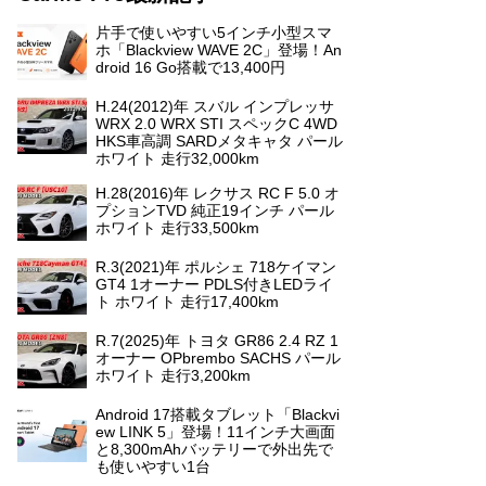
片手で使いやすい5インチ小型スマ
ホ「Blackview WAVE 2C」登場！An
droid 16 Go搭載で13,400円
H.24(2012)年 スバル インプレッサ
WRX 2.0 WRX STI スペックC 4WD
HKS車高調 SARDメタキャタ パール
ホワイト 走行32,000km
H.28(2016)年 レクサス RC F 5.0 オ
プションTVD 純正19インチ パール
ホワイト 走行33,500km
R.3(2021)年 ポルシェ 718ケイマン
GT4 1オーナー PDLS付きLEDライ
ト ホワイト 走行17,400km
R.7(2025)年 トヨタ GR86 2.4 RZ 1
オーナー OPbrembo SACHS パール
ホワイト 走行3,200km
Android 17搭載タブレット「Blackvi
ew LINK 5」登場！11インチ大画面
と8,300mAhバッテリーで外出先で
も使いやすい1台