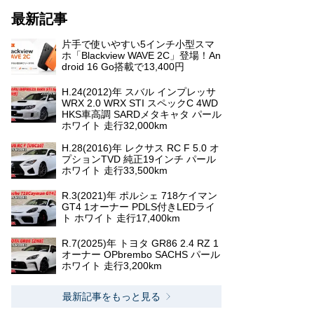
最新記事
片手で使いやすい5インチ小型スマ
ホ「Blackview WAVE 2C」登場！An
droid 16 Go搭載で13,400円
H.24(2012)年 スバル インプレッサ
WRX 2.0 WRX STI スペックC 4WD
HKS車高調 SARDメタキャタ パール
ホワイト 走行32,000km
H.28(2016)年 レクサス RC F 5.0 オ
プションTVD 純正19インチ パール
ホワイト 走行33,500km
R.3(2021)年 ポルシェ 718ケイマン
GT4 1オーナー PDLS付きLEDライ
ト ホワイト 走行17,400km
R.7(2025)年 トヨタ GR86 2.4 RZ 1
オーナー OPbrembo SACHS パール
ホワイト 走行3,200km
最新記事をもっと見る