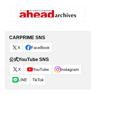
CARPRIME SNS
X
FaceBook
公式YouTube SNS
X
YouTube
Instagram
LINE
TikTok