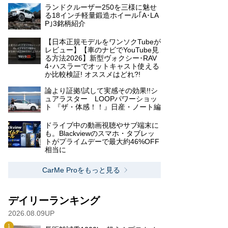
ランドクルーザー250を三様に魅せ
る18インチ軽量鍛造ホイール｢A･LA
P｣3銘柄紹介
【日本正規モデルをワンソクTubeが
レビュー】【車のナビでYouTube見
る方法2026】新型ヴォクシー･RAV
4･ハスラーでオットキャスト使える
か比較検証! オススメはどれ?!
論より証拠!試して実感その効果!!シ
ュアラスター LOOPパワーショッ
ト 『ザ・体感！！』日産・ノート編
ドライブ中の動画視聴やサブ端末に
も。Blackviewのスマホ・タブレッ
トがプライムデーで最大約46%OFF
相当に
CarMe Proをもっと見る
デイリーランキング
2026.08.09UP