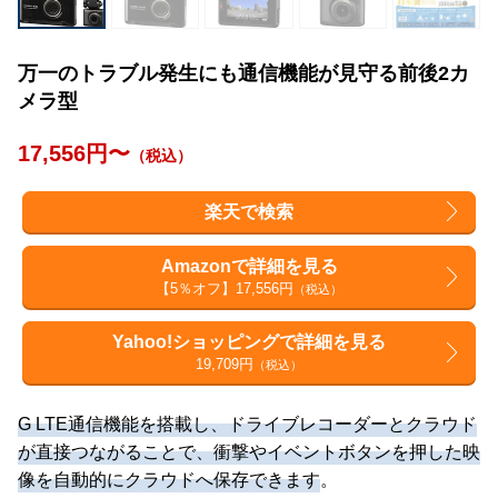
万一のトラブル発生にも通信機能が見守る前後2カ
メラ型
17,556円〜
（税込）
楽天で検索
Amazonで詳細を見る
【5％オフ】17,556円
（税込）
Yahoo!ショッピングで詳細を見る
19,709円
（税込）
G LTE通信機能を搭載し、ドライブレコーダーとクラウド
が直接つながることで、衝撃やイベントボタンを押した映
像を自動的にクラウドへ保存できます
。