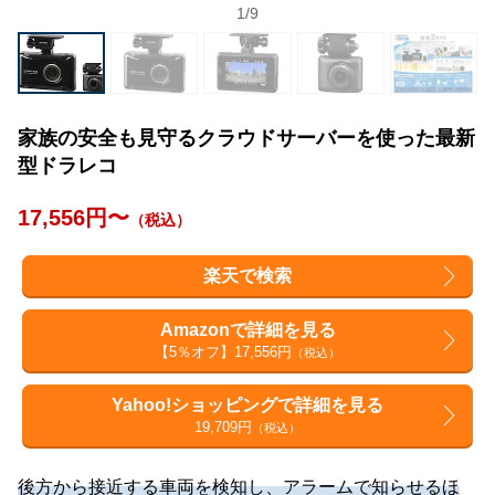
1
/
9
家族の安全も見守るクラウドサーバーを使った最新
型ドラレコ
17,556円〜
（税込）
楽天で検索
Amazonで詳細を見る
【5％オフ】17,556円
（税込）
Yahoo!ショッピングで詳細を見る
19,709円
（税込）
後方から接近する車両を検知し、アラームで知らせるほ