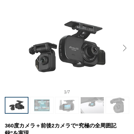
1
/
7
360度カメラ＋前後2カメラで“究極の全周囲記
録”を実現