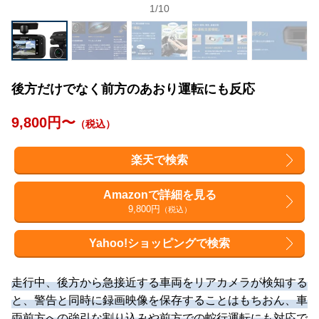
1
/
10
後方だけでなく前方のあおり運転にも反応
9,800円〜
（税込）
楽天で検索
Amazonで詳細を見る
9,800円
（税込）
Yahoo!ショッピングで検索
走行中、後方から急接近する車両をリアカメラが検知する
と、警告と同時に録画映像を保存することはもちおん、車
両前方への強引な割り込みや前方での蛇行運転にも対応
で