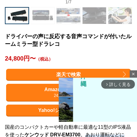
1
/
7
ドライバーの声に反応する音声コマンドが付いたル
ームミラー型ドラレコ
24,800円〜
（税込）
楽天で検索
close
詳しく見る
arrow_forward_ios
Amazonで詳細を見る
24,800円
（税込）
Yahoo!ショッピングで検索
国産のコンパクトカーや軽自動車に最適な11型のIPS液晶
を使った
ケンウッド DRV-EM3700
。
あおり運転などに