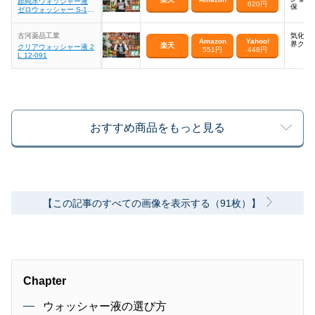
超純水ウォッシャー液
620円
保
ゼロウォッシャー S-10
3
古河薬品工業
気化性
Amazon
Yahoo!
界クリ
楽天
クリアウォッシャー液 2
551円
448円
L 12-091
おすすめ商品をもっと見る
【この記事のすべての画像を表示する（91枚）】
Chapter
ウォッシャー液の選び方