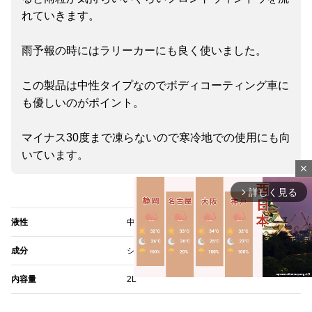
れていきます。
雨予報の時にはラリーカーにも良く使いました。
この製品は中性タイプなのでボディコーティング車に
も優しいのがポイント。
マイナス30度まで凍らないので寒冷地での使用にも向
いています。
close
詳しく見る
arrow_forward_ios
液性
中性
成分
シリコーン、界面活性剤、メタノール
内容量
2L