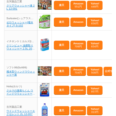
古河薬品工業
Amazon
Yahoo!
楽天
クリアウォッシャー液 2
551円
448円
L 12-091
Surluster(シュアラスタ
Yahoo!
ー)
楽天
Amazon
ゼロウォッシャー[撥水
656円
タイプ] S-102
イチネンケミカルズ(Ichi
Amazon
Yahoo!
nen Chemicals)
楽天
クリンビュー 油膜取り
709円
654円
ウォッシャー 2.5L 208
67
ソフト99(Soft99)
Amazon
Yahoo!
楽天
公式サイ
撥水型ウィンドウウォッ
704円
508円
シャー液
Holts(ホルツ)
Yahoo!
楽天
Amazon
クルマの激落ちくん ウ
957円
インドウウォッシャー液
MH70116
古河薬品工業
Yahoo!
楽天
Amazon
ウインドウォッシャーエ
313円
クセレント 2L 12-007