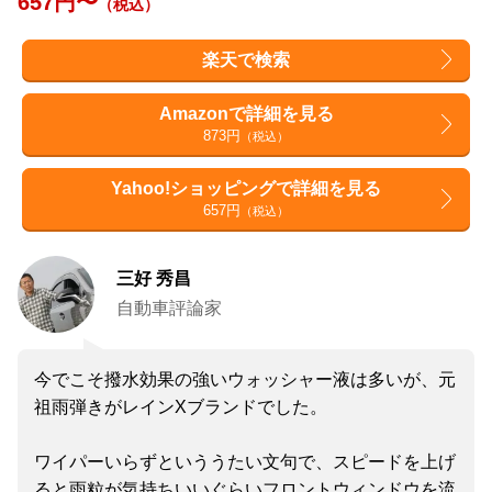
657円〜
（税込）
楽天で検索
Amazonで詳細を見る
873円
（税込）
Yahoo!ショッピングで詳細を見る
657円
（税込）
三好 秀昌
自動車評論家
今でこそ撥水効果の強いウォッシャー液は多いが、元
祖雨弾きがレインXブランドでした。
ワイパーいらずといううたい文句で、スピードを上げ
ると雨粒が気持ちいいぐらいフロントウィンドウを流