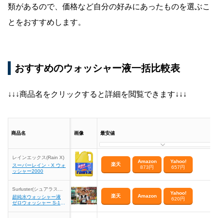
類があるので、価格など自分の好みにあったものを選ぶこ
とをおすすめします。
おすすめのウォッシャー液一括比較表
↓↓↓商品名をクリックすると詳細を閲覧できます↓↓↓
商品名
画像
最安値
レインエックス(Rain X)
Amazon
Yahoo!
楽天
スーパーレイン・X ウォ
873円
657円
ッシャー2000
Surluster(シュアラスタ
Yahoo!
ー)
楽天
Amazon
超純水ウォッシャー液
620円
ゼロウォッシャー S-10
3