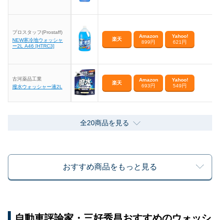
プロスタッフ(Prostaff)
Amazon
Yahoo!
楽天
NEW寒冷地ウォッシャ
899円
621円
ー2L A46 [HTRC3]
古河薬品工業
Amazon
Yahoo!
楽天
693円
549円
撥水ウォッシャー液2L
全20商品を見る
おすすめ商品をもっと見る
自動車評論家・三好秀昌おすすめのウォッシ