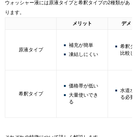
ウォッシャー液には原液タイプと希釈タイプの2種類があ
ります。
メリット
デメリ
補充が簡単
希釈タ
原液タイプ
比較し
凍結しにくい
価格帯が低い
水道水
希釈タイプ
大量使いでき
る必要
る