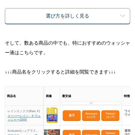
選び方を詳しく見る
そして、数ある商品の中でも、特におすすめのウォッシャ
ー液はこちらです。
↓↓↓商品名をクリックすると詳細を閲覧できます↓↓↓
商品名
画像
最安値
特徴
レインエックス(Rain X)
ワイパ
Amazon
Yahoo!
ワイパ
楽天
スーパーレイン・X ウォ
873円
657円
ッシャー2000
Surluster(シュアラスタ
透明度
Yahoo!
ー)
少ない
楽天
Amazon