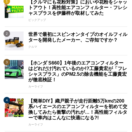
【クルマにも花粉対策】においや花粉をシャッ
トアウト！高性能エアコンフィルター・フレシ
ャスプラスを伊藤梓が取材してみた
ピックアップ
世界で最初にスピンオンタイプのオイルフィル
ターを開発したメーカー、ご存知ですか？
クルマ
【ホンダ S660】1年後のエアコンフィルター
はどれだけ汚れているのか!?工藤貴宏が「フレ
シャスプラス」のPM2.5の除去機能を工藤貴宏
が徹底検証！
カーライフ
【簡単DIY】織戸親子が走行距離5万kmの200
系ハイエースのエアコンフィルターを初めて交
換してみたら衝撃の汚れが…！高性能フィルタ
ーで車内はこんなに快適になる?!
カーライフ