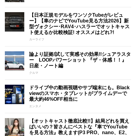
【日本正規モデルをワンソクTubeがレビュ
ー】【車のナビでYouTube見る方法2026】新
型ヴォクシー･RAV4･ハスラーでオットキャス
ト使えるか比較検証! オススメはどれ?!
カーライフ
論より証拠!試して実感その効果!!シュアラスタ
ー LOOPパワーショット 『ザ・体感！！』
日産・ノート編
クルマ
ドライブ中の動画視聴やサブ端末にも。Black
viewのスマホ・タブレットがプライムデーで
最大約46%OFF相当に
エンタメ
【オットキャスト徹底比較!!】結局どれを買え
ばいいの？皆さんにベストな『車でYouTube
を見る方法』教えます(P3 PRO、nano、E2、