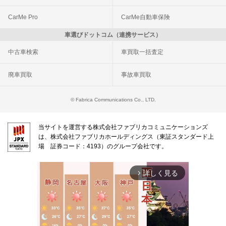
CarMe Pro
CarMe自動車保険
車選びドットコム（連携サービス）
中古車検索
車買取一括査定
廃車買取
事故車買取
© Fabrica Communications Co., LTD.
当サイトを運営する株式会社ファブリカコミュニケーションズ
は、株式会社ファブリカホールディングス（東証スタンダード上
場 証券コード：4193）のグループ会社です。
詳しく見る
arrow_forward_ios