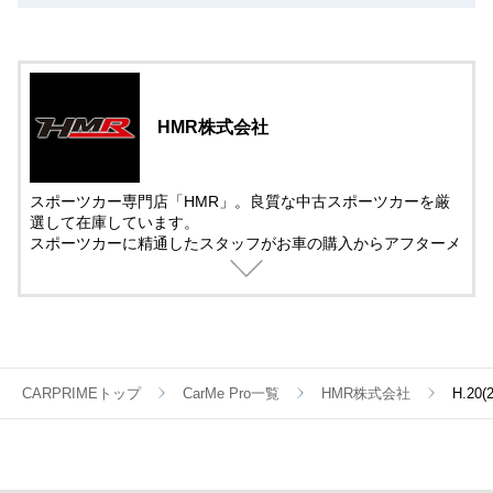
HMR株式会社
スポーツカー専門店「HMR」。良質な中古スポーツカーを厳
選して在庫しています。
スポーツカーに精通したスタッフがお車の購入からアフターメ
ンテナンス＆チューニングまでサポート。
中古車の販売では、動画を活用した車両紹介を取り入れていま
す。
遠方で車を観に来れない方でも安心して購入できるように細部
まで紹介しています。
CARPRIMEトップ
CarMe Pro一覧
HMR株式会社
H.20