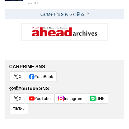
エンタメ
CarMe Proをもっと見る
CARPRIME SNS
X
FaceBook
公式YouTube SNS
X
YouTube
Instagram
LINE
TikTok