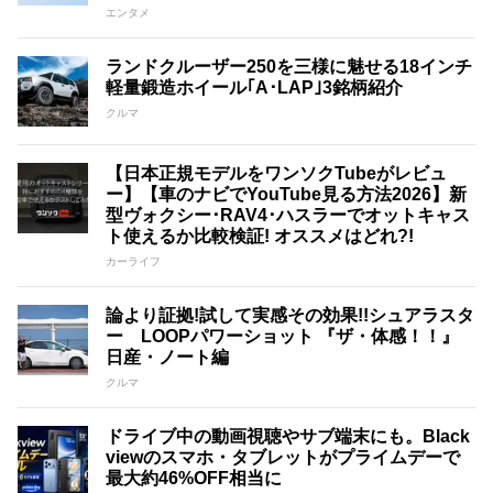
エンタメ
ランドクルーザー250を三様に魅せる18インチ
軽量鍛造ホイール｢A･LAP｣3銘柄紹介
クルマ
【日本正規モデルをワンソクTubeがレビュ
ー】【車のナビでYouTube見る方法2026】新
型ヴォクシー･RAV4･ハスラーでオットキャス
ト使えるか比較検証! オススメはどれ?!
カーライフ
論より証拠!試して実感その効果!!シュアラスタ
ー LOOPパワーショット 『ザ・体感！！』
日産・ノート編
クルマ
ドライブ中の動画視聴やサブ端末にも。Black
viewのスマホ・タブレットがプライムデーで
最大約46%OFF相当に