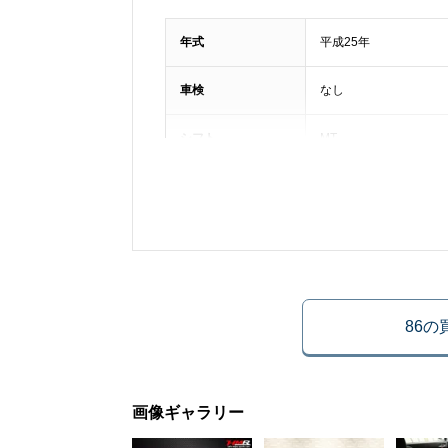
年式
平成25年
車検
なし
シフト
MT
ハンドル
右
法定整備
法定整備付き
車体番号下三桁
470
86
ドア数
2枚
画像ギャラリー