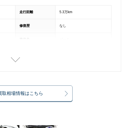
走行距離
5.3万km
修復歴
なし
車体色
パール
排気量
2000cc
整備記録簿
あり
乗車定員
2名
の買取相場情報はこちら