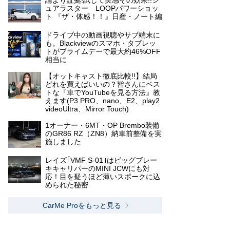
論より証拠!試して実感その効果!!シ
ュアラスター LOOPパワーショッ
ト 『ザ・体感！！』日産・ノート編
ドライブ中の動画視聴やサブ端末に
も。Blackviewのスマホ・タブレッ
トがプライムデーで最大約46%OFF
相当に
【オットキャスト徹底比較!!】結局
どれを買えばいいの？皆さんにベス
トな『車でYouTubeを見る方法』教
えます(P3 PRO、nano、E2、play2
videoUltra、Mirror Touch)
1オーナー・6MT・OP Brembo装備
のGR86 RZ（ZN8）納車前整備を実
施しました
レイズ｢VMF S-01｣はビッグブレー
キキャリパーのMINI JCWにも対
応！目を疑うほど薄いスポークに込
められた秘密
CarMe Proをもっと見る