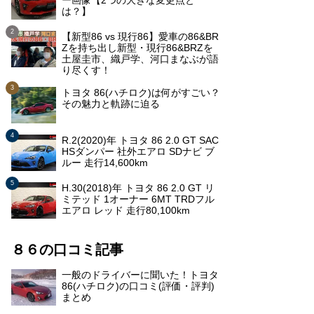
ー画像【2つの大きな変更点と
は？】
【新型86 vs 現行86】愛車の86&BR
Zを持ち出し新型・現行86&BRZを
土屋圭市、織戸学、河口まなぶが語
り尽くす！
トヨタ 86(ハチロク)は何がすごい？
その魅力と軌跡に迫る
R.2(2020)年 トヨタ 86 2.0 GT SAC
HSダンパー 社外エアロ SDナビ ブ
ルー 走行14,600km
H.30(2018)年 トヨタ 86 2.0 GT リ
ミテッド 1オーナー 6MT TRDフル
エアロ レッド 走行80,100km
８６の口コミ記事
一般のドライバーに聞いた！トヨタ
86(ハチロク)の口コミ(評価・評判)
まとめ