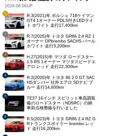
2026.08.06UP
R.3(2021)年 ポルシェ 718ケイマン
GT4 1オーナー PDLS付きLEDライ
ト ホワイト 走行17,400km
R.7(2025)年 トヨタ GR86 2.4 RZ 1
オーナー OPbrembo SACHS パール
ホワイト 走行3,200km
H.27(2015)年 マツダ ロードスター
1.5 RS 1オーナー マツダスピードエ
アロ レッド 走行22,300km
R.2(2020)年 トヨタ 86 2.0 GT SAC
HSダンパー 社外エアロ SDナビ ブ
ルー 走行14,600km
TE37 16インチ スピリット車高調装
備のロードスター（ND5RC）の納
車前点検整備を行いました
R.5(2023)年 トヨタ GR86 2.4 RZ G
Rトランクスポイラー brembo レッ
ド 走行16,200km