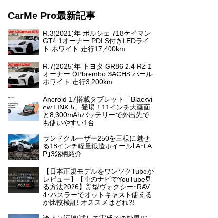
CarMe Pro最新記事
R.3(2021)年 ポルシェ 718ケイマン
GT4 1オーナー PDLS付きLEDライ
ト ホワイト 走行17,400km
R.7(2025)年 トヨタ GR86 2.4 RZ 1
オーナー OPbrembo SACHS パール
ホワイト 走行3,200km
Android 17搭載タブレット「Blackvi
ew LINK 5」登場！11インチ大画面
と8,300mAhバッテリーで外出先で
も使いやすい1台
ランドクルーザー250を三様に魅せ
る18インチ軽量鍛造ホイール｢A･LA
P｣3銘柄紹介
【日本正規モデルをワンソクTubeが
レビュー】【車のナビでYouTube見
る方法2026】新型ヴォクシー･RAV
4･ハスラーでオットキャスト使える
か比較検証! オススメはどれ?!