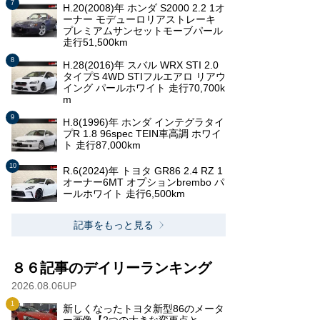
H.20(2008)年 ホンダ S2000 2.2 1オ
ーナー モデューロリアストレーキ
プレミアムサンセットモーブパール
走行51,500km
H.28(2016)年 スバル WRX STI 2.0
タイプS 4WD STIフルエアロ リアウ
イング パールホワイト 走行70,700k
m
H.8(1996)年 ホンダ インテグラタイ
プR 1.8 96spec TEIN車高調 ホワイ
ト 走行87,000km
R.6(2024)年 トヨタ GR86 2.4 RZ 1
オーナー6MT オプションbrembo パ
ールホワイト 走行6,500km
記事をもっと見る
８６記事のデイリーランキング
2026.08.06UP
新しくなったトヨタ新型86のメータ