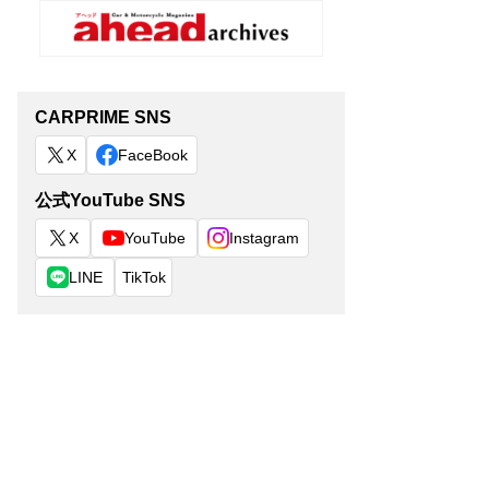
CARPRIME SNS
X
FaceBook
公式YouTube SNS
X
YouTube
Instagram
LINE
TikTok