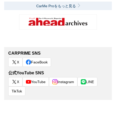
CarMe Proをもっと見る
CARPRIME SNS
X
FaceBook
公式YouTube SNS
X
YouTube
Instagram
LINE
TikTok