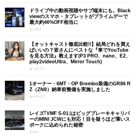
ドライブ中の動画視聴やサブ端末にも。Black
viewのスマホ・タブレットがプライムデーで
最大約46%OFF相当に
エンタメ
【オットキャスト徹底比較!!】結局どれを買え
ばいいの？皆さんにベストな『車でYouTube
を見る方法』教えます(P3 PRO、nano、E2、
play2videoUltra、Mirror Touch)
カーライフ
1オーナー・6MT・OP Brembo装備のGR86 R
Z（ZN8）納車前整備を実施しました
カーライフ
レイズ｢VMF S-01｣はビッグブレーキキャリパ
ーのMINI JCWにも対応！目を疑うほど薄いス
ポークに込められた秘密
クルマ