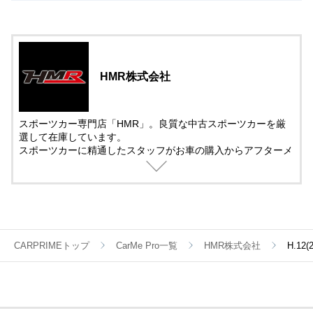
HMR株式会社
スポーツカー専門店「HMR」。良質な中古スポーツカーを厳
選して在庫しています。
スポーツカーに精通したスタッフがお車の購入からアフターメ
ンテナンス＆チューニングまでサポート。
中古車の販売では、動画を活用した車両紹介を取り入れていま
す。
遠方で車を観に来れない方でも安心して購入できるように細部
まで紹介しています。
CARPRIMEトップ
CarMe Pro一覧
HMR株式会社
H.1