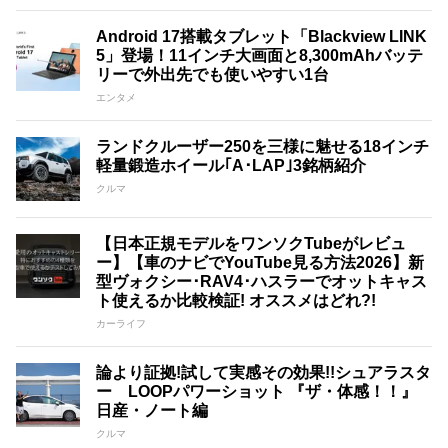
Android 17搭載タブレット「Blackview LINK
5」登場！11インチ大画面と8,300mAhバッテ
リーで外出先でも使いやすい1台
エンタメ
ランドクルーザー250を三様に魅せる18インチ
軽量鍛造ホイール｢A･LAP｣3銘柄紹介
クルマ
【日本正規モデルをワンソクTubeがレビュ
ー】【車のナビでYouTube見る方法2026】新
型ヴォクシー･RAV4･ハスラーでオットキャス
ト使えるか比較検証! オススメはどれ?!
カーライフ
論より証拠!試して実感その効果!!シュアラスタ
ー LOOPパワーショット 『ザ・体感！！』
日産・ノート編
クルマ