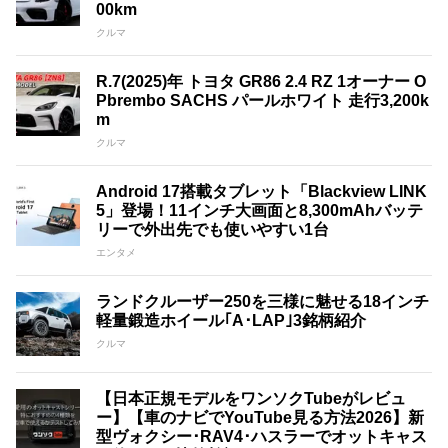
00km
クルマ
R.7(2025)年 トヨタ GR86 2.4 RZ 1オーナー O
Pbrembo SACHS パールホワイト 走行3,200k
m
クルマ
Android 17搭載タブレット「Blackview LINK
5」登場！11インチ大画面と8,300mAhバッテ
リーで外出先でも使いやすい1台
エンタメ
ランドクルーザー250を三様に魅せる18インチ
軽量鍛造ホイール｢A･LAP｣3銘柄紹介
クルマ
【日本正規モデルをワンソクTubeがレビュ
ー】【車のナビでYouTube見る方法2026】新
型ヴォクシー･RAV4･ハスラーでオットキャス