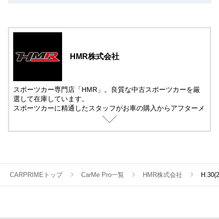
HMR株式会社
スポーツカー専門店「HMR」。良質な中古スポーツカーを厳
選して在庫しています。
スポーツカーに精通したスタッフがお車の購入からアフターメ
ンテナンス＆チューニングまでサポート。
中古車の販売では、動画を活用した車両紹介を取り入れていま
す。
遠方で車を観に来れない方でも安心して購入できるように細部
まで紹介しています。
CARPRIMEトップ
CarMe Pro一覧
HMR株式会社
H.3