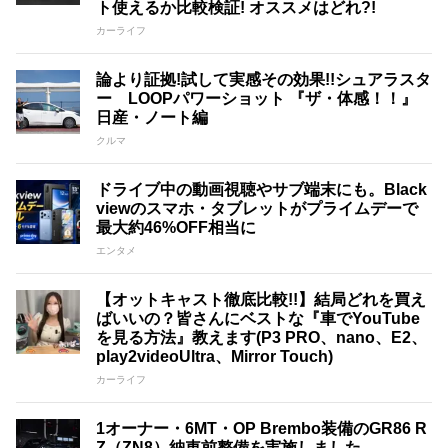
ト使えるか比較検証! オススメはどれ?!
カーライフ
論より証拠!試して実感その効果!!シュアラスタ
ー LOOPパワーショット 『ザ・体感！！』
日産・ノート編
クルマ
ドライブ中の動画視聴やサブ端末にも。Black
viewのスマホ・タブレットがプライムデーで
最大約46%OFF相当に
エンタメ
【オットキャスト徹底比較!!】結局どれを買え
ばいいの？皆さんにベストな『車でYouTube
を見る方法』教えます(P3 PRO、nano、E2、
play2videoUltra、Mirror Touch)
カーライフ
1オーナー・6MT・OP Brembo装備のGR86 R
Z（ZN8）納車前整備を実施しました