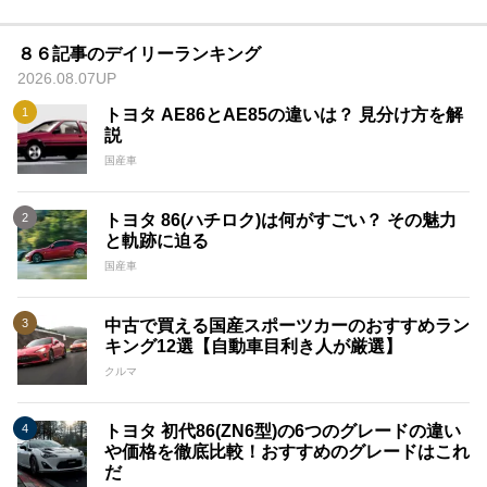
８６記事のデイリーランキング
2026.08.07UP
トヨタ AE86とAE85の違いは？ 見分け方を解
説
国産車
トヨタ 86(ハチロク)は何がすごい？ その魅力
と軌跡に迫る
国産車
中古で買える国産スポーツカーのおすすめラン
キング12選【自動車目利き人が厳選】
クルマ
トヨタ 初代86(ZN6型)の6つのグレードの違い
や価格を徹底比較！おすすめのグレードはこれ
だ