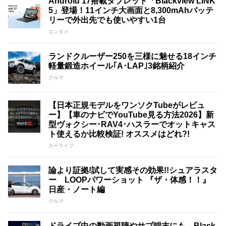
Android 17搭載タブレット「Blackview LINK
5」登場！11インチ大画面と8,300mAhバッテ
リーで外出先でも使いやすい1台
エンタメ
ランドクルーザー250を三様に魅せる18インチ
軽量鍛造ホイール｢A･LAP｣3銘柄紹介
クルマ
【日本正規モデルをワンソクTubeがレビュ
ー】【車のナビでYouTube見る方法2026】新
型ヴォクシー･RAV4･ハスラーでオットキャス
ト使えるか比較検証! オススメはどれ?!
カーライフ
論より証拠!試して実感その効果!!シュアラスタ
ー LOOPパワーショット 『ザ・体感！！』
日産・ノート編
クルマ
ドライブ中の動画視聴やサブ端末にも。Black