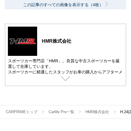
この記事のすべての画像を表示する（4枚）
HMR株式会社
スポーツカー専門店「HMR」。良質な中古スポーツカーを厳
選して在庫しています。
スポーツカーに精通したスタッフがお車の購入からアフターメ
ンテナンス＆チューニングまでサポート。
中古車の販売では、動画を活用した車両紹介を取り入れていま
す。
遠方で車を観に来れない方でも安心して購入できるように細部
まで紹介しています。
CARPRIMEトップ
CarMe Pro一覧
HMR株式会社
H.24