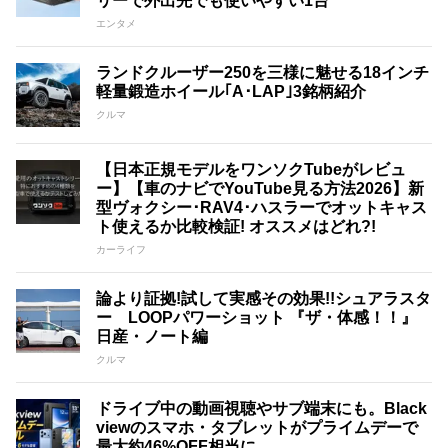
リーで外出先でも使いやすい1台
エンタメ
ランドクルーザー250を三様に魅せる18インチ
軽量鍛造ホイール｢A･LAP｣3銘柄紹介
クルマ
【日本正規モデルをワンソクTubeがレビュ
ー】【車のナビでYouTube見る方法2026】新
型ヴォクシー･RAV4･ハスラーでオットキャス
ト使えるか比較検証! オススメはどれ?!
カーライフ
論より証拠!試して実感その効果!!シュアラスタ
ー LOOPパワーショット 『ザ・体感！！』
日産・ノート編
クルマ
ドライブ中の動画視聴やサブ端末にも。Black
viewのスマホ・タブレットがプライムデーで
最大約46%OFF相当に