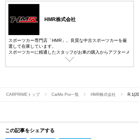
HMR株式会社
スポーツカー専門店「HMR」。良質な中古スポーツカーを厳
選して在庫しています。
スポーツカーに精通したスタッフがお車の購入からアフターメ
ンテナンス＆チューニングまでサポート。
中古車の販売では、動画を活用した車両紹介を取り入れていま
す。
遠方で車を観に来れない方でも安心して購入できるように細部
まで紹介しています。
CARPRIMEトップ
CarMe Pro一覧
HMR株式会社
R.1(
この記事をシェアする