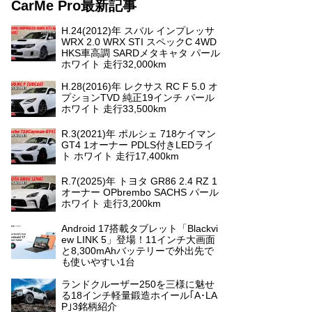
CarMe Pro最新記事
H.24(2012)年 スバル インプレッサ
WRX 2.0 WRX STI スペックC 4WD
HKS車高調 SARDメタキャタ パール
ホワイト 走行32,000km
H.28(2016)年 レクサス RC F 5.0 オ
プションTVD 純正19インチ パール
ホワイト 走行33,500km
R.3(2021)年 ポルシェ 718ケイマン
GT4 1オーナー PDLS付きLEDライ
ト ホワイト 走行17,400km
R.7(2025)年 トヨタ GR86 2.4 RZ 1
オーナー OPbrembo SACHS パール
ホワイト 走行3,200km
Android 17搭載タブレット「Blackvi
ew LINK 5」登場！11インチ大画面
と8,300mAhバッテリーで外出先で
も使いやすい1台
ランドクルーザー250を三様に魅せ
る18インチ軽量鍛造ホイール｢A･LA
P｣3銘柄紹介