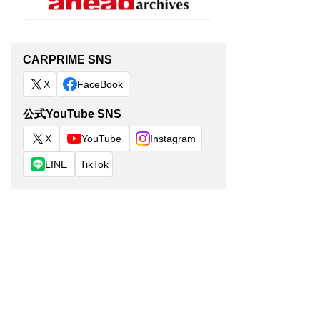
CARPRIME SNS
X
FaceBook
公式YouTube SNS
X
YouTube
Instagram
LINE
TikTok