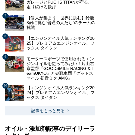
ガレージとFUCHS TITANが守る、
走り続ける歓び
【個人が集まり、世界に挑む】鈴鹿
8耐に挑む“普通の人たち”のチームの
挑戦
【エンジンオイル人気ランキング20
25】プレミアムエンジンオイル、フ
ックス タイタン
モータースポーツで使用されるエン
ジンオイルを使ってみたい！片山右
京監督『GOODSMILE RACING & T
eamUKYO』と参戦車両『グッドス
マイル 初音ミク AMG』
【エンジンオイル人気ランキング20
24】プレミアムエンジンオイル、フ
ックス タイタン
記事をもっと見る
オイル・添加剤記事のデイリーラ