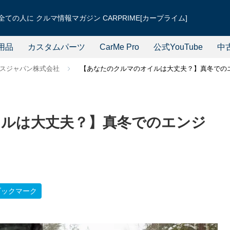
ての人に クルマ情報マガジン CARPRIME[カープライム]
用品
カスタムパーツ
CarMe Pro
公式YouTube
中
スジャパン株式会社
【あなたのクルマのオイルは大丈夫？】真冬での
ルは大丈夫？】真冬でのエンジ
ブックマーク