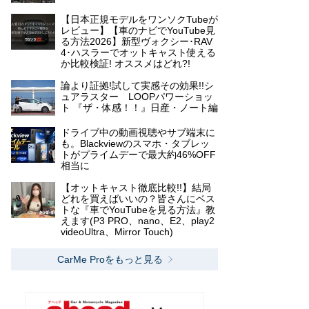
【日本正規モデルをワンソクTubeが
レビュー】【車のナビでYouTube見
る方法2026】新型ヴォクシー･RAV
4･ハスラーでオットキャスト使える
か比較検証! オススメはどれ?!
論より証拠!試して実感その効果!!シ
ュアラスター LOOPパワーショッ
ト 『ザ・体感！！』日産・ノート編
ドライブ中の動画視聴やサブ端末に
も。Blackviewのスマホ・タブレッ
トがプライムデーで最大約46%OFF
相当に
【オットキャスト徹底比較!!】結局
どれを買えばいいの？皆さんにベス
トな『車でYouTubeを見る方法』教
えます(P3 PRO、nano、E2、play2
videoUltra、Mirror Touch)
CarMe Proをもっと見る