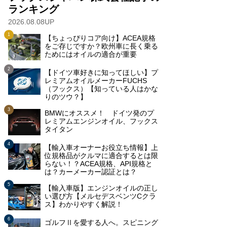
ランキング
2026.08.08UP
【ちょっぴりコア向け】ACEA規格
をご存じですか？欧州車に長く乗る
ためにはオイルの適合が重要
【ドイツ車好きに知ってほしい】プ
レミアムオイルメーカーFUCHS
（フックス）【知っている人はかな
りのツウ？】
BMWにオススメ！ ドイツ発のプ
レミアムエンジンオイル、フックス
タイタン
【輸入車オーナーお役立ち情報】上
位規格品がクルマに適合するとは限
らない！？ACEA規格、API規格と
は？カーメーカー認証とは？
【輸入車版】エンジンオイルの正し
い選び方【メルセデスベンツCクラ
ス】わかりやすく解説！
ゴルフⅡを愛する人へ。スピニング