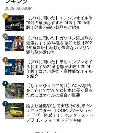
ンキング
2026.08.08UP
【プロに聞いた】エンジンオイル添
加剤の最強おすすめ24選｜2025年
版｜効果の高い製品をご紹介
【プロに聞いた】ガソリン添加剤の
最強おすすめ14選を徹底比較【202
4年最新版】種類が豊富なガソリン
添加剤の選び方
【プロに聞いた】車用エンジンオイ
ルおすすめ24選を徹底比較！2024
年版｜コスパ最強・高性能なオイル
を紹介
【ちょっぴりコア向け】ACEA規格
をご存じですか？欧州車に長く乗る
ためにはオイルの適合が重要
論より証拠!試して実感その効果!!シ
ュアラスター LOOPパワーショッ
ト 『ザ・体感！！』ホンダ・ステッ
プワゴン フィールドデッキ編