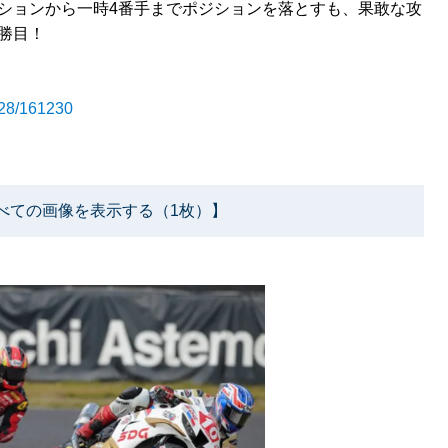
ポジションから一時4番手までポジションを落とすも、果敢な攻
勝目！
0/28/161230
べての画像を表示する（1枚）】