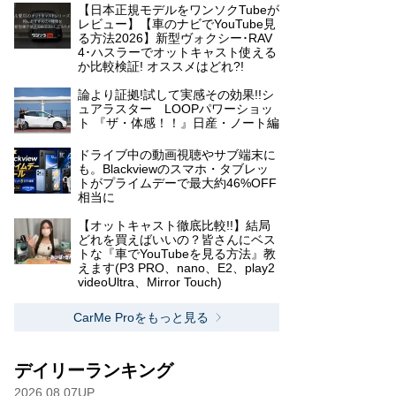
【日本正規モデルをワンソクTubeが
レビュー】【車のナビでYouTube見
る方法2026】新型ヴォクシー･RAV
4･ハスラーでオットキャスト使える
か比較検証! オススメはどれ?!
論より証拠!試して実感その効果!!シ
ュアラスター LOOPパワーショッ
ト 『ザ・体感！！』日産・ノート編
ドライブ中の動画視聴やサブ端末に
も。Blackviewのスマホ・タブレッ
トがプライムデーで最大約46%OFF
相当に
【オットキャスト徹底比較!!】結局
どれを買えばいいの？皆さんにベス
トな『車でYouTubeを見る方法』教
えます(P3 PRO、nano、E2、play2
videoUltra、Mirror Touch)
CarMe Proをもっと見る
デイリーランキング
2026.08.07UP