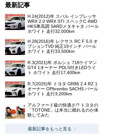
最新記事
H.24(2012)年 スバル インプレッサ
WRX 2.0 WRX STI スペックC 4WD
HKS車高調 SARDメタキャタ パール
ホワイト 走行32,000km
H.28(2016)年 レクサス RC F 5.0 オ
プションTVD 純正19インチ パール
ホワイト 走行33,500km
R.3(2021)年 ポルシェ 718ケイマン
GT4 1オーナー PDLS付きLEDライ
ト ホワイト 走行17,400km
R.7(2025)年 トヨタ GR86 2.4 RZ 1
オーナー OPbrembo SACHS パール
ホワイト 走行3,200km
アルファード級の快適さ!? トヨタの
「TOTONE」は本当に眠れるのか体
験してみた
最新記事をもっと見る