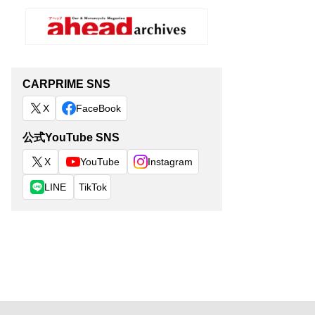
CARPRIME SNS
X
FaceBook
公式YouTube SNS
X
YouTube
Instagram
LINE
TikTok