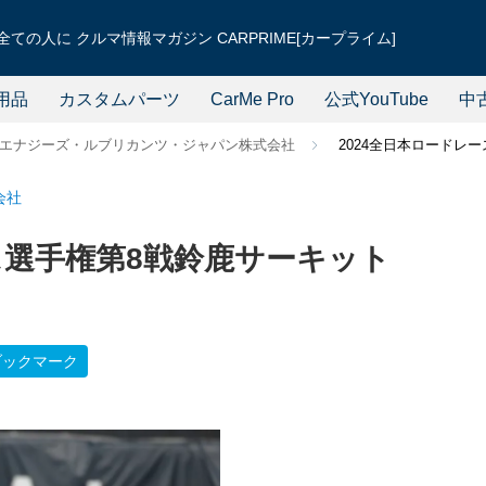
ての人に クルマ情報マガジン CARPRIME[カープライム]
用品
カスタムパーツ
CarMe Pro
公式YouTube
中
エナジーズ・ルブリカンツ・ジャパン株式会社
2024全日本ロードレ
会社
ス選手権第8戦鈴鹿サーキット
ブックマーク