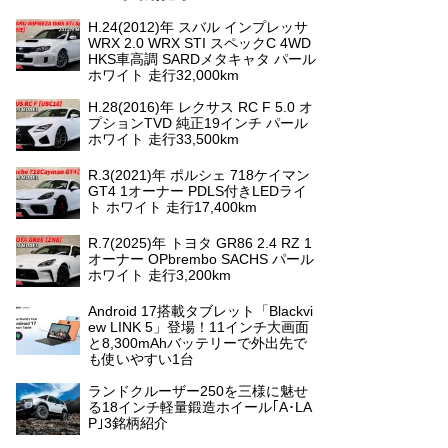
H.24(2012)年 スバル インプレッサ
WRX 2.0 WRX STI スペックC 4WD
HKS車高調 SARDメタキャタ パール
ホワイト 走行32,000km
H.28(2016)年 レクサス RC F 5.0 オ
プションTVD 純正19インチ パール
ホワイト 走行33,500km
R.3(2021)年 ポルシェ 718ケイマン
GT4 1オーナー PDLS付きLEDライ
ト ホワイト 走行17,400km
R.7(2025)年 トヨタ GR86 2.4 RZ 1
オーナー OPbrembo SACHS パール
ホワイト 走行3,200km
Android 17搭載タブレット「Blackvi
ew LINK 5」登場！11インチ大画面
と8,300mAhバッテリーで外出先で
も使いやすい1台
ランドクルーザー250を三様に魅せ
る18インチ軽量鍛造ホイール｢A･LA
P｣3銘柄紹介