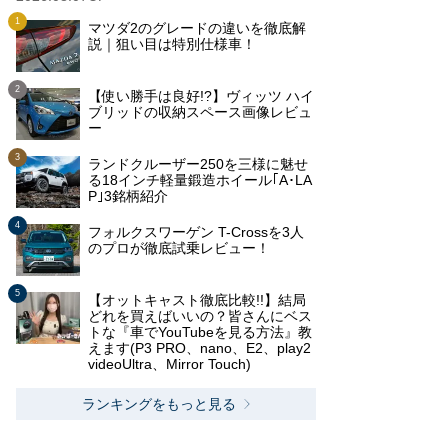
マツダ2のグレードの違いを徹底解
説｜狙い目は特別仕様車！
【使い勝手は良好!?】ヴィッツ ハイ
ブリッドの収納スペース画像レビュ
ー
ランドクルーザー250を三様に魅せ
る18インチ軽量鍛造ホイール｢A･LA
P｣3銘柄紹介
フォルクスワーゲン T-Crossを3人
のプロが徹底試乗レビュー！
【オットキャスト徹底比較!!】結局
どれを買えばいいの？皆さんにベス
トな『車でYouTubeを見る方法』教
えます(P3 PRO、nano、E2、play2
videoUltra、Mirror Touch)
ランキングをもっと見る