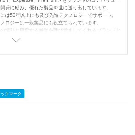
ion、Expertise、Premium＞をブランドのコアバリュー
究開発に励み、優れた製品を世に送り出しています。
には50年以上にも及び先進テクノロジーでサポート。
クノロジーは一般製品にも役立てられています。
ツの情熱と興奮する感覚を呼び覚ましてくれるブランドと
製品は世界中のお客様から信頼されています。
ブックマーク