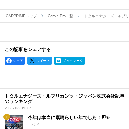
モータースポーツの情熱と興奮する感覚を呼び覚ましてくれる
ブランドとして、エルフの製品は世界中のお客様から信頼され
ています。
CARPRIMEトップ
CarMe Pro一覧
トタルエナジーズ・ルブリ
この記事をシェアする
シェア
ツイート
ブックマーク
トタルエナジーズ・ルブリカンツ・ジャパン株式会社記事
のランキング
2026.08.09UP
今年は本当に素晴らしい年でした！🏁✨
エンタメ