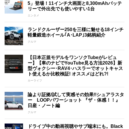
5」登場！11インチ大画面と8,300mAhバッテ
リーで外出先でも使いやすい1台
エンタメ
ランドクルーザー250を三様に魅せる18インチ
軽量鍛造ホイール｢A･LAP｣3銘柄紹介
クルマ
【日本正規モデルをワンソクTubeがレビュ
ー】【車のナビでYouTube見る方法2026】新
型ヴォクシー･RAV4･ハスラーでオットキャス
ト使えるか比較検証! オススメはどれ?!
カーライフ
論より証拠!試して実感その効果!!シュアラスタ
ー LOOPパワーショット 『ザ・体感！！』
日産・ノート編
クルマ
ドライブ中の動画視聴やサブ端末にも。Black